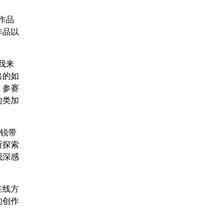
赛作品
作品以
我来
出的如
。参赛
肉类加
新锐带
断探索
我深感
在线方
的创作