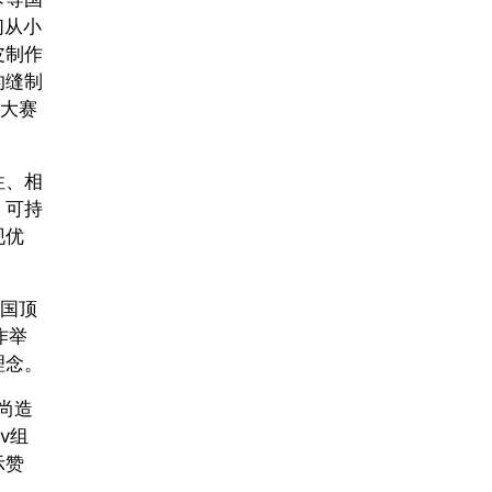
们从小
皮制作
的缝制
计大赛
性、相
、可持
现优
英国顶
作举
理念。
时尚造
ov组
示赞