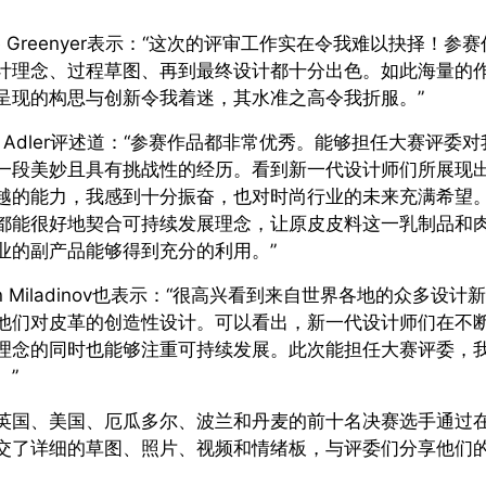
tie Greenyer表示：“这次的评审工作实在令我难以抉择！参
计理念、过程草图、再到最终设计都十分出色。如此海量的
呈现的构思与创新令我着迷，其水准之高令我折服。”
ke Adler评述道：“参赛作品都非常优秀。能够担任大赛评委对
一段美妙且具有挑战性的经历。看到新一代设计师们所展现
越的能力，我感到十分振奋，也对时尚行业的未来充满希望
都能很好地契合可持续发展理念，让原皮皮料这一乳制品和
业的副产品能够得到充分的利用。”
an Miladinov也表示：“很高兴看到来自世界各地的众多设计
他们对皮革的创造性设计。可以看出，新一代设计师们在不
理念的同时也能够注重可持续发展。此次能担任大赛评委，
。”
英国、美国、厄瓜多尔、波兰和丹麦的前十名决赛选手通过
交了详细的草图、照片、视频和情绪板，与评委们分享他们
。