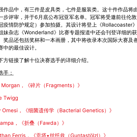
强作品中，有三件是皮具类，七件是服装类。这十件作品将
一步评审，并于6月底公布冠亚军名单。冠军将受邀前往伦敦
冠疫情防护规定）参加拍摄。其设计将登上《Rollacoaster
姐妹杂志《Wonderland》比赛专题报道中还会刊登详细的
。奖品还包括奖杯和一本画册，其中将收录本次国际大赛及
赛中的最佳设计。
下方链接了解十位决赛选手的详细介绍。
选手：
ce Morgan，《碎片（Fragments）》
e Twigg
ly Omesi，《细菌遗传学（Bacterial Genetics）》
 Kampa，《折叠（Fawda）》
athan Ferris，《贡塔•丝托兹（Guntastölzl）》