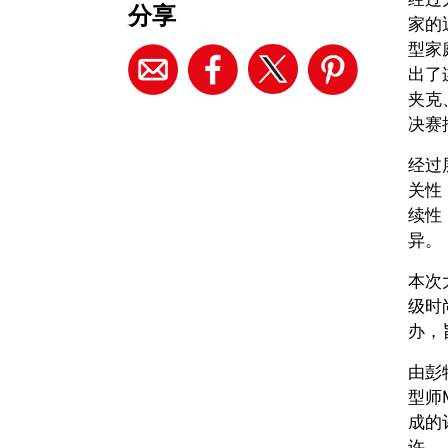
分享
家的
型家
出了
夹克
决赛
经过
关性
续性
异。
本次
级时尚
办，
由彭特
型师M
成的
许。