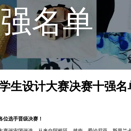
十强名单
际学生设计大赛决赛十强名
各位选手晋级决赛！
大赛评审团评选，从来自阿根廷、越南、爱沙尼亚、斯里兰