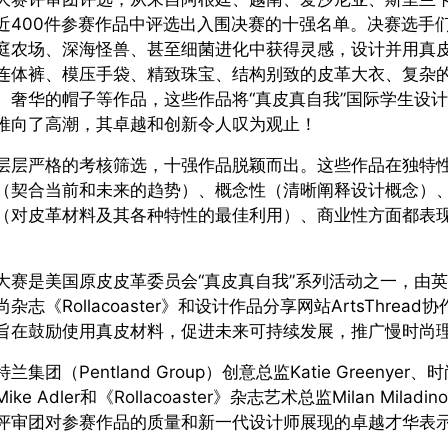
近400件参赛作品中评选出入围决赛的十强名单。决赛选手
庭农场、深海怪兽、甚至细菌进化中获得灵感，设计并用真
连体裤、模压手袋、精致珠宝、结构别致的皮革大衣、复杂
、奢华的帽子等作品，这些作品将“真皮真自我”国际学生设
推向了高潮，其卓越和创新令人叹为观止！
层层严格的考核筛选，十强作品脱颖而出。这些作品在独特
（契合当前和未来的趋势）、概念性（清晰阐释设计概念）
（对皮革材料及其各种特性的最佳利用）、商业性方面都表
大赛是美国原皮皮革委员会“真皮真自我”系列活动之一，由
杂志《Rollacoaster》和设计作品分享网站ArtsThread协
旨在鼓励使用真皮材料，促进未来可持续发展，推广慢时尚
兰集团（Pentland Group）创意总监Katie Greenyer、
ike Adler和《Rollacoaster》杂志艺术总监Milan Miladin
评审团对参赛作品的质量和新一代设计师展现的卓越才华表