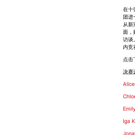
在十
团进
从新
面，
访谈
内竞
点击
决赛
Ali
Chlo
Emi
Iga
Jon