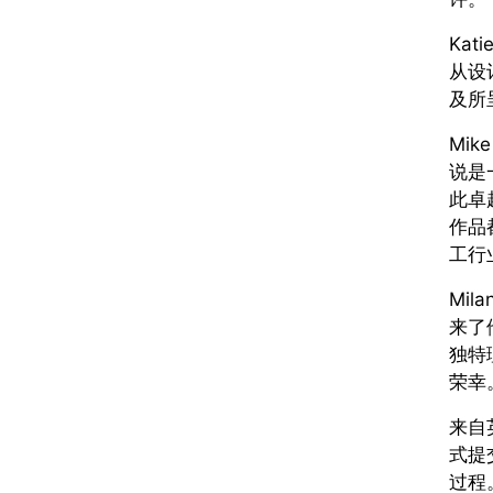
Ka
从设
及所
Mi
说是
此卓
作品
工行
Mil
来了
独特
荣幸
来自
式提
过程