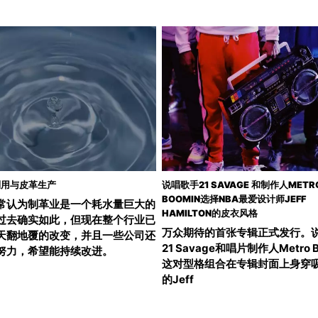
利用与皮革生产
说唱歌手21 SAVAGE 和制作人METR
BOOMIN选择NBA最爱设计师JEFF
常认为制革业是一个耗水量巨大的
HAMILTON的皮衣风格
过去确实如此，但现在整个行业已
万众期待的首张专辑正式发行。
天翻地覆的改变，并且一些公司还
21 Savage和唱片制作人Metro B
努力，希望能持续改进。
这对型格组合在专辑封面上身穿
的Jeff