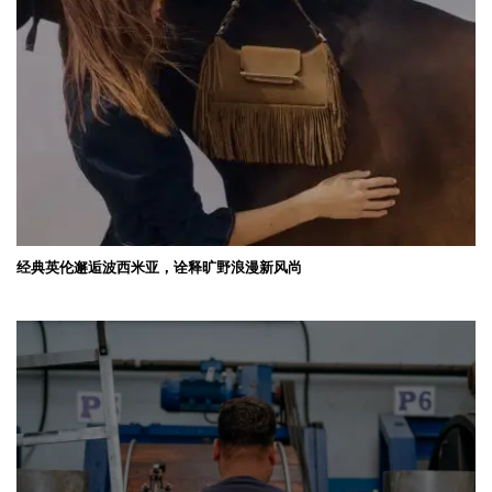
经典英伦邂逅波西米亚，诠释旷野浪漫新风尚