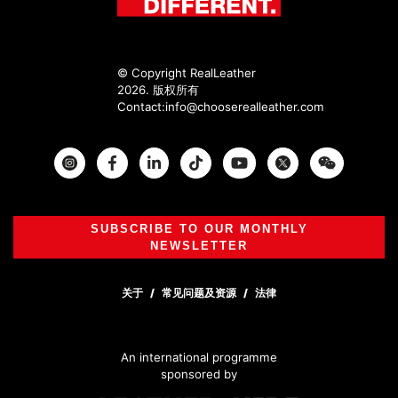
© Copyright RealLeather
2026. 版权所有
Contact:
info@chooserealleather.com
Instagram
Facebook
Twitter
SUBSCRIBE TO OUR MONTHLY
NEWSLETTER
关于
常见问题及资源
法律
An international programme
sponsored by