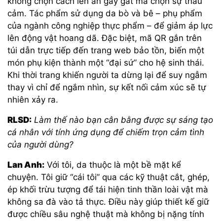
không chọn cách lên án gay gắt mà chọn sự thấu
cảm. Tác phẩm sử dụng da bò và bê – phụ phẩm
của ngành công nghiệp thực phẩm – để giảm áp lực
lên động vật hoang dã. Đặc biệt, mã QR gắn trên
túi dẫn trực tiếp đến trang web bảo tồn, biến một
món phụ kiện thành một “đại sứ” cho hệ sinh thái.
Khi thời trang khiến người ta dừng lại để suy ngẫm
thay vì chỉ để ngắm nhìn, sự kết nối cảm xúc sẽ tự
nhiên xảy ra.
RLSD:
Làm thế nào bạn cân bằng được sự sáng tạo
cá nhân với tính ứng dụng để chiếm trọn cảm tình
của người dùng?
Lan Anh:
Với tôi, da thuộc là một bề mặt kể
chuyện. Tôi giữ “cái tôi” qua các kỹ thuật cắt, ghép,
ép khối trừu tượng để tái hiện tinh thần loài vật mà
không sa đà vào tả thực. Điều này giúp thiết kế giữ
được chiều sâu nghệ thuật mà không bị nặng tính