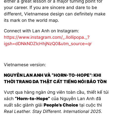
either a great lesson or a major turning point for
your career. If you are sincere and dare to be
different, Vietnamese design can definitely make
its mark on the world map.
Connect with Lan Anh on Instagram:
https://www.instagram.com/_.llollipopa._?
igsh=dDNkNDZlcHhjNzQ0&utm_source=qr
Vietnamese version:
NGUYỄN LAN ANH VÀ “HORN-TO-HOPE”: KHI
THỜI TRANG DA THẬT CẤT TIẾNG NÓI BẢO TỒN
Vượt qua hàng ngàn ứng viên toàn cầu, thiết kế túi
xách
“Horn-to-Hope”
của Nguyễn Lan Anh đã
xuất sắc giành giải
People’s Choice
tại cuộc thi
Real Leather. Stay Different. International 2025
.