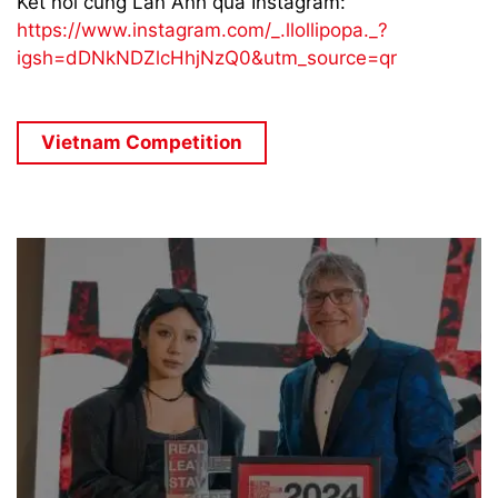
Kết nối cùng Lan Anh qua Instagram:
https://www.instagram.com/_.llollipopa._?
igsh=dDNkNDZlcHhjNzQ0&utm_source=qr
Vietnam Competition