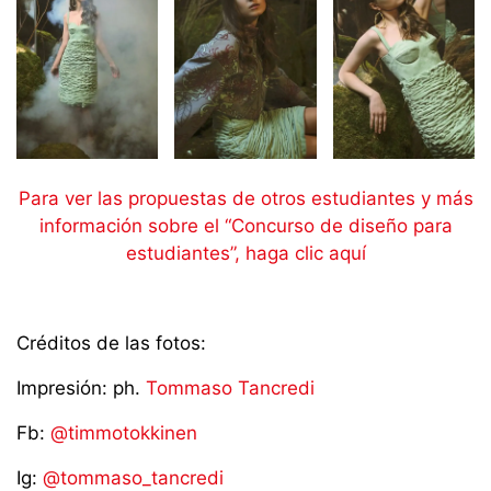
Para ver las propuestas de otros estudiantes y más
información sobre el “Concurso de diseño para
estudiantes”, haga clic aquí
Créditos de las fotos:
Impresión: ph.
Tommaso Tancredi
Fb:
@timmotokkinen
Ig:
@tommaso_tancredi