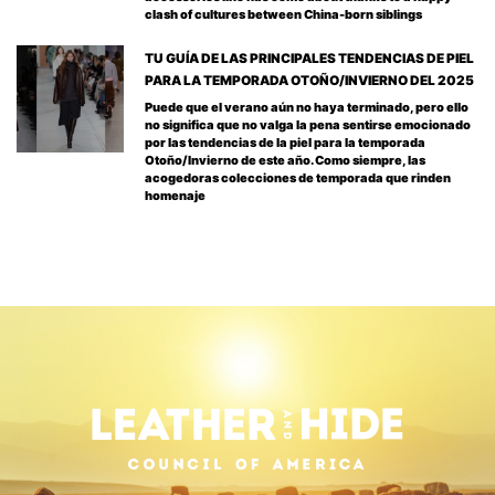
clash of cultures between China-born siblings
TU GUÍA DE LAS PRINCIPALES TENDENCIAS DE PIEL
PARA LA TEMPORADA OTOÑO/INVIERNO DEL 2025
Puede que el verano aún no haya terminado, pero ello
no significa que no valga la pena sentirse emocionado
por las tendencias de la piel para la temporada
Otoño/Invierno de este año. Como siempre, las
acogedoras colecciones de temporada que rinden
homenaje
image