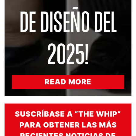
DE DISEÑO DEL
2025!
READ MORE
SUSCRÍBASE A “THE WHIP”
PARA OBTENER LAS MÁS
RECIENTES NOTICIAS DE