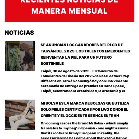
MANERA MENSUAL
NOTICIAS
SE ANUNCIAN LOS GANADORES DEL RLSD DE
TAIWÁN DEL 2025: LOS TALENTOS EMERGENTES
REINVENTAN LA PIEL PARA UN FUTURO
SOSTENIBLE
Taipéi, 30 de agosto de 2025 – El Concurso de
Estudiantes de Diseño del 2025 de Real Leather Stay
Different. en Taiwán concluyó hoy con una vibrante
ceremonia de entrega de premios en Hana Space,
Taipéi, celebrando la creatividad, la artesanía y el
MI BOLSA ES LA MARCA DE BOLSAS QUE UTILIZA
SOLO PIELES CERTIFICADAS POR LWG DONDE EL
ORIENTE Y EL OCCIDENTE SE ENCUENTRAN
On coming across the brand Mi Bolsa - which simply
translates to ‘my bag’ in Spanish - one might assume
that its roots are firmly European. In reality, the
accessories line has come about thanks to a happy