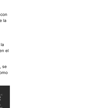
 con
e la
la
en el
, se
como