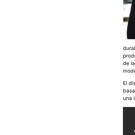
durab
prod
de la
mode
El di
basa
una 