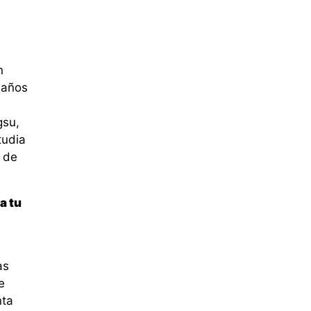
n
 años
gsu,
tudia
 de
a tu
as
e
nta