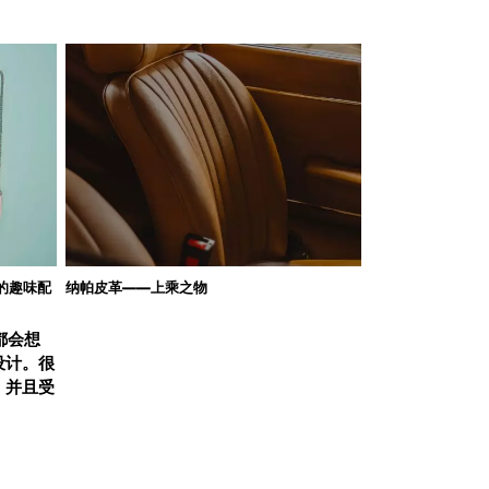
命的趣味配
纳帕皮革——上乘之物
们都会想
设计。很
，并且受