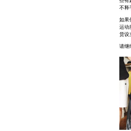
些有
不释
如果你
运动
货设
请继