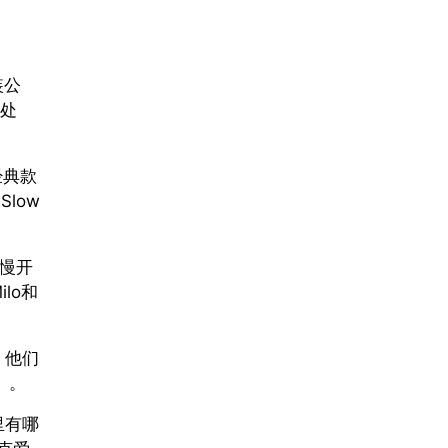
装公
之处
经典款
Slow
慢开
lo和
，他们
）。
里有哪