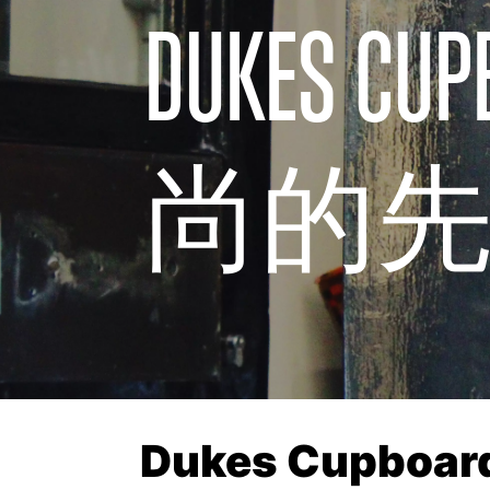
DUKES
尚的
Dukes Cupbo