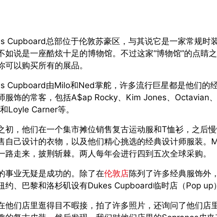
kes Cupboard总部位于伦敦苏豪区，与其说它是一家常规时
不如说是一座酷炫十足的博物馆。不过这家“博物馆”的点睛
你可以购买所有的展品。
es Cupboard由Milo和Ned掌舵，许多流行巨星都是他们的
服饰的常客，包括A$ap Rocky、Kim Jones、Octavian、
 和Loyle Carner等。
之初，他们在一个集市摊位销售复古运动服和T恤衫，之后慢
售自己设计的衣物，以及他们精心挑选的经典设计师服装。Mi
d一路走来，披荆斩棘。两人每年会进行四到五次全球采购。
的事业无疑是成功的。除了在
伦敦店
陈列了许多经典服饰外
约、巴黎和洛杉矶设有Dukes Cupboard临时店（Pop up
在他们店里逛得目不暇接，拍了许多照片，还询问了他们店