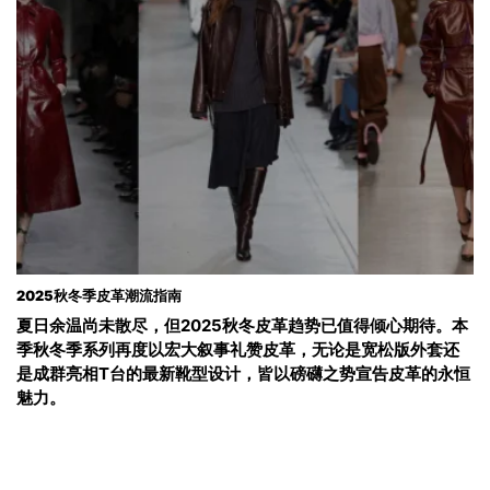
2025秋冬季皮革潮流指南
夏日余温尚未散尽，但2025秋冬皮革趋势已值得倾心期待。本
季秋冬季系列再度以宏大叙事礼赞皮革，无论是宽松版外套还
是成群亮相T台的最新靴型设计，皆以磅礴之势宣告皮革的永恒
魅力。