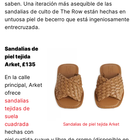
saben. Una iteración más asequible de las
sandalias de culto de The Row están hechas en
untuosa piel de becerro que está ingeniosamente
entrecruzada.
Sandalias de
piel tejida
Arket, £135
En la calle
principal, Arket
ofrece
sandalias
tejidas de
suela
cuadrada
Sandalias de piel tejida Arket
hechas con
piel curtida suave y libre de cromo (disponible en