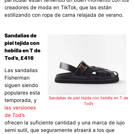
particular están teniendo un buen momento con los
creadores de moda en TikTok, que las están
estilizando con ropa de cama relajada de verano.
Sandalias de
piel tejida con
hebilla en T de
Tod’s, £416
Las sandalias
Fisherman
siguen siendo
populares esta
Sandalias de piel tejida con hebilla en T de
temporada, y
Tod’s
las versiones
de Tod’s
ofrecen la suficiente cantidad y una marca de lujo
semi sutil, que seguramente atraerá a los que