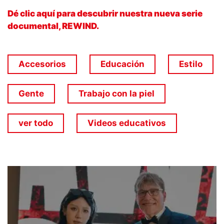
Dé clic aquí para descubrir nuestra nueva serie
documental, REWIND.
Accesorios
Educación
Estilo
Gente
Trabajo con la piel
ver todo
Videos educativos