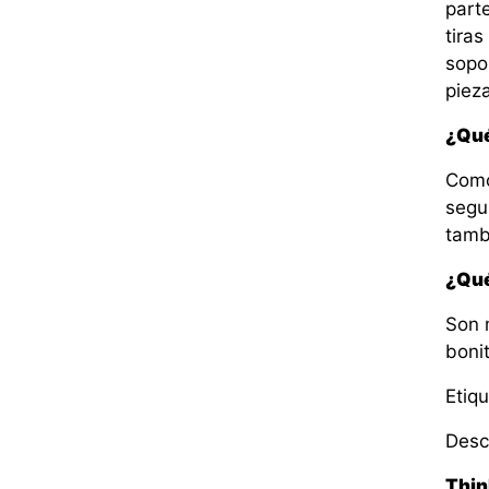
part
tiras
sopo
pieza
¿Qué
Como
segu
tamb
¿Qué
Son 
boni
Etiqu
Desc
Thin