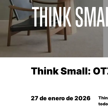
THINK SMAL
Think Small: OT
27 de enero de 2026
Thin
todo