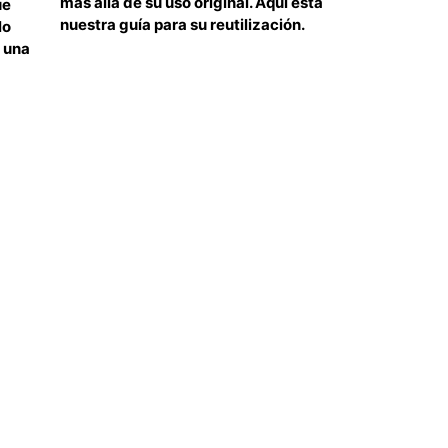
más allá de su uso original. Aquí está
ue
nuestra guía para su reutilización.
lo
s una