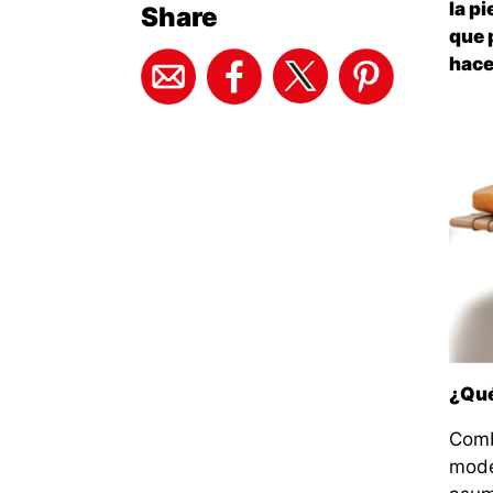
la pi
Share
que 
hace
¿Qué
Comb
mode