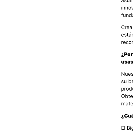
asum
innov
funda
Crea
está
reco
¿Por 
usa
Nues
su be
produ
Obte
mate
¿Cuá
El Bi