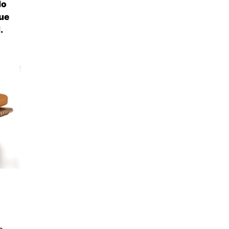
lo
que
.