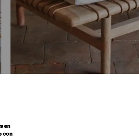
s en
o con