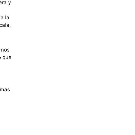
era y
a la
cala.
amos
o que
 más