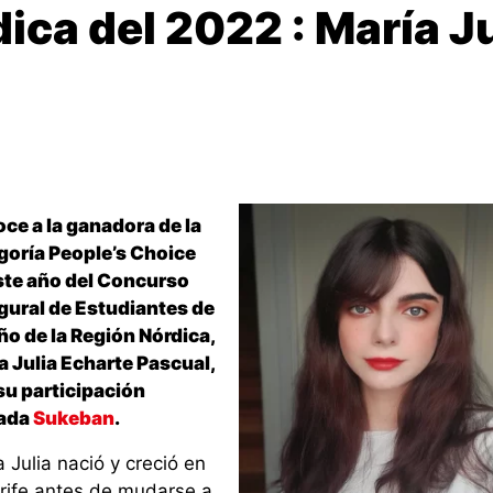
dica del 2022 : María J
ce a la ganadora de la
goría People’s Choice
ste año del Concurso
gural de Estudiantes de
ño de la Región Nórdica,
a Julia Echarte Pascual,
su participación
ada
Sukeban
.
 Julia nació y creció en
rife antes de mudarse a