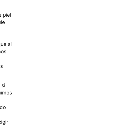
 piel
le
s
ue si
mos
as
 si
uimos
ndo
igir