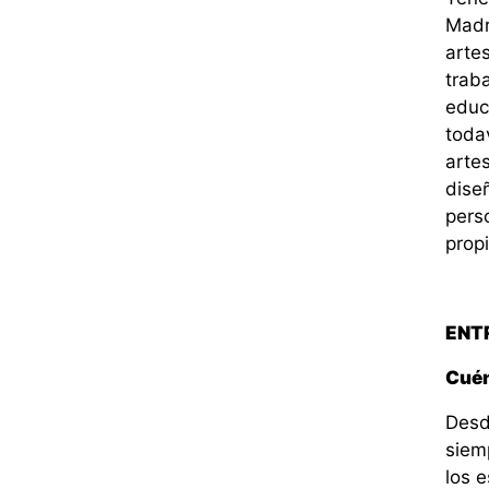
Madr
arte
trab
educ
todav
artes
dise
pers
propi
ENT
Cuén
Desd
siem
los 