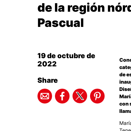
de la región nór
Pascual
19 de octubre de
Cono
2022
cate
de e
Share
inau
Dise
Marí
con 
llam
María
Tene