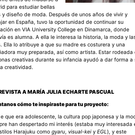
id para estudiar bellas
s y diseño de moda. Después de unos años de vivir y
ajar en España, tuvo la oportunidad de continuar su
ación en VIA University College en Dinamarca, donde
ía es alumna. A ella le interesa la historia, la moda y la
. Ella lo atribuye a que su madre es costurera y una
ñadora muy preparada, así como artista. Estar rodeada
onas creativas durante su infancia ayudó a dar forma a 
a creatividad.
REVISTA A MARÍA JULIA ECHARTE PASCUAL
tanos cómo te inspiraste para tu proyecto:
e que era adolescente, la cultura pop japonesa y la mo
pre han despertado mi interés (estaba muy interesada 
estilos Harajuku como
gyaru
,
visual-kei
y
EGL
), y este