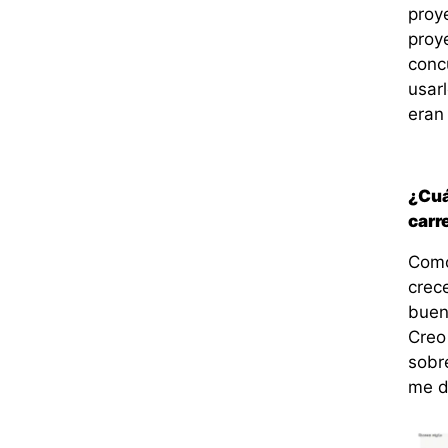
proy
proye
conc
usarl
eran 
¿Cuá
carr
Como
crec
buen
Creo
sobr
me d