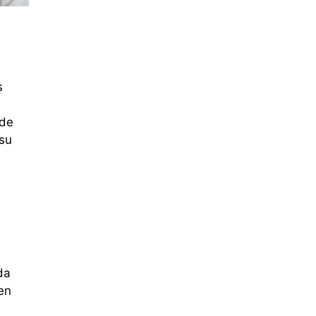
s
 de
su
da
en