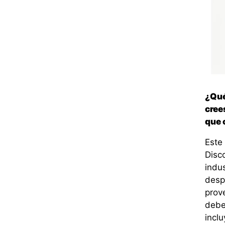
¿Qué 
cree
que 
Este
Disc
indu
despe
prove
debe
incl