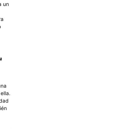
a un
ra
o
u
una
ella.
idad
ién