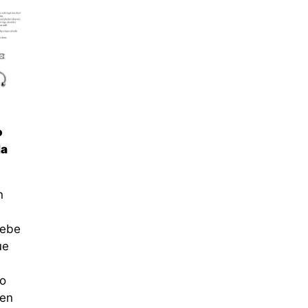
o
da
n
debe
ue
o
 en