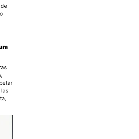
 de
 o
ura
ras
,
petar
 las
ta,