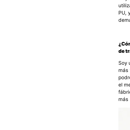
util
PU, 
dema
¿Cóm
de tr
Soy u
más 
podr
el m
fábri
más 