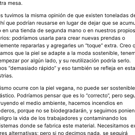
tra mesa.
s tuvimos la misma opinión de que existen toneladas de
ahí que podrían reusarse en lugar de dejar que se acumu
o en una tienda de segunda mano o en nuestros propio
rios: podríamos usarla para crear nuevas prendas o
lemente repararlas y agregarles un “toque” extra. Creo q
amos que la piel se adapte a la moda sostenible, tene
mpezar por algún lado, y su reutilización podría serlo.
mos “demasiado rápido” y eso también se refleja en est
trias.
ismo ocurre con la piel vegana, no puede ser sostenible
lástico. Podríamos pensar que es lo “correcto”, pero seg
ruyendo el medio ambiente, hacemos incendios en
ederos, porque no se biodegradarán, y seguimos ponie
ligro la vida de los trabajadores y contaminando los
istemas donde se fabrica este material. Necesitamos ex
res alternativas; pero si no decimos nada, se seguirá