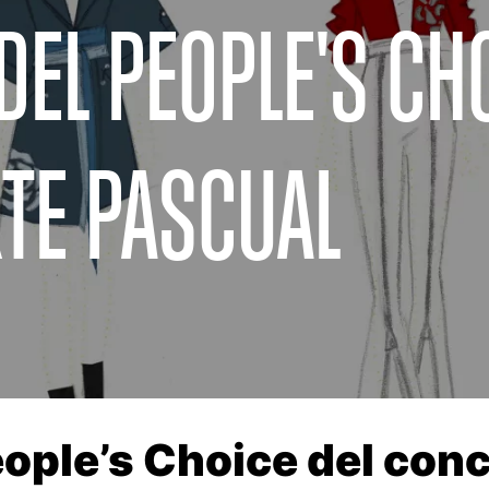
EL PEOPLE'S CH
RTE PASCUAL
ople’s Choice del con