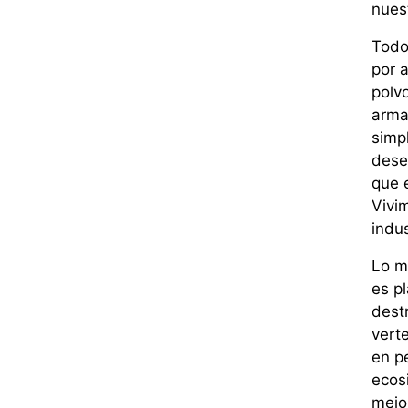
nues
Todo
por 
polv
arma
simp
dese
que e
Vivi
indus
Lo m
es p
dest
vert
en pe
ecos
mejo