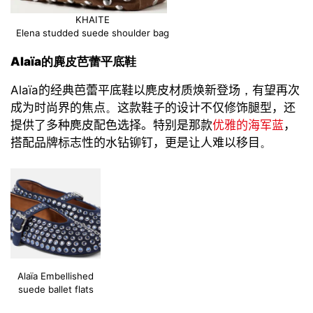
KHAITE
Elena studded suede shoulder bag
Alaïa
的麂皮芭蕾平底鞋
Alaïa
的经典芭蕾平底鞋以麂皮材质
焕
新登场
，
有望
再次
成为
时尚界的焦点
。
这款鞋子的设计不仅
修饰腿型
，还
提供
了
多种麂皮配色
选择。特别是那款
优雅的海军蓝
，
搭配品牌标志性
的
水钻铆钉，
更是让人难以移目
。
Alaïa Embellished
suede ballet flats