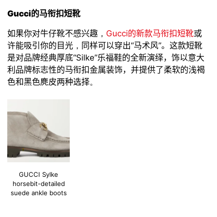
Gucci
的马衔扣短靴
如果
你对
牛仔靴
不感兴趣
，
Gucci
的新款马衔扣短靴
或
许能吸引你的目光
，
同样可以穿出
“
马术风
”
。这款短靴
是对品牌经典厚底
“
Silke
”
乐福鞋的
全新演绎，
饰以
意大
利品牌标志性的马衔扣金属装饰，
并
提供了
柔软的浅褐
色和黑色麂皮两种选择
。
GUCCI Sylke
horsebit-detailed
suede ankle boots