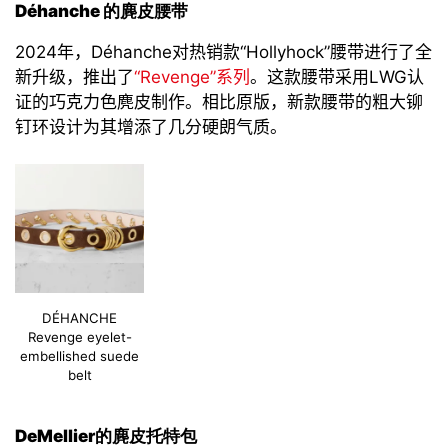
Déhanche
的麂皮腰带
2024
年，
Déhanche
对
热销款
“
Hollyhock
”
腰带
进行了全
新升级，推出了
“
Revenge
”
系列
。这款腰带
采用
LWG
认
证的巧克力色麂皮
制作
。相比原版，新款腰带的粗大
铆
钉环设计
为其增添了几分硬朗气质。
DÉHANCHE
Revenge eyelet-
embellished suede
belt
DeMellier
的麂皮托特包