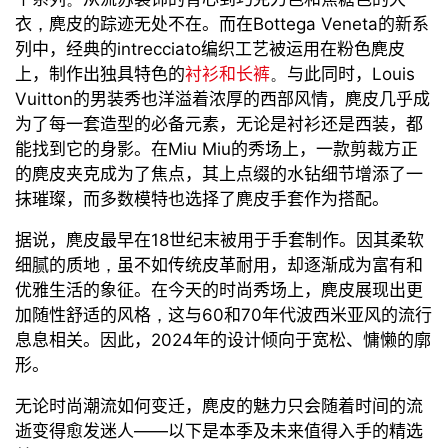
衣
，
麂皮
的踪迹无处不在
。而在
Bottega Veneta
的新系
列中，经典的
intrecciato
编织工艺被运用在粉色麂皮
上，制作出
独具特色
的
衬衫和长裤
。
与此
同时，
Louis
Vuitton
的男装秀
也
洋溢着浓厚的
西部风情，
麂皮几乎成
为了每一套造型的必备元素，无论是衬衫还是西装，都
能找到它的身影。
在
Miu
Miu
的秀场上，
一款剪裁方正
的麂皮夹克成为了焦点，其上点缀的水钻细节增添了一
抹璀璨，而多数模特也选择了麂皮手套作为搭配。
据说，麂皮最早在
18
世纪末
被
用于手套制作。
因其
柔软
细腻的质地
，
虽
不如传统皮革耐用，
却
逐渐成为富
有
和
优雅生活的象征。在
今天
的时尚秀场上，麂皮展现出更
加
随性舒适的风格
，
这与
60
和
70
年代波西米亚风的流行
息息相关
。因此，
2024
年的设计
倾向于
宽松、慵懒的廓
形。
无论
时尚潮流
如何
变迁
，麂皮
的魅力
只会随着时间的流
逝变得
愈发迷人
——
以下是本季及未来值得入手的精选