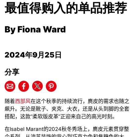
最值得购入的单品推荐
By Fiona Ward
2024年9月25日
分享
随着
西部风
在这个秋季
的持续流行
，麂皮的需求也随之
飙升。无论是靴子、夹克、大衣，还是从头到脚的全套
搭配，这款
“
柔软
版
皮革
”
正迎来自己的高光时刻。
在
Isabel
Marant
的
2024
秋冬秀场上，麂皮元素贯穿整
个系列
。
从流苏
装饰的
背心到巧克力色和焦糖色的大