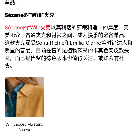
单品……
Sézane
的
“
Will
”
夹克
Sézane
的
“
Will
”
夹克
以其利落
的剪裁
和适中的厚度
，
完
美地
介于
普通
夹克和衬衫之间，
成为
换季的必备单品
。
这款夹克
深受
Sofia Richie
和
Emilia Clarke
等
时尚达人和
明
星
的喜爱。目前
在售的是
植物鞣制的卡其色麂皮
款夹
克
。
而已经
售罄
的棕色版本也值得关注，或许会有补
货。
Will Jacket Mustard
Suede