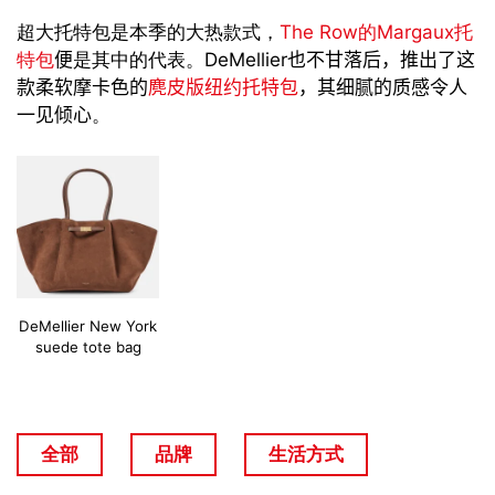
超大
托特包是本季
的大热款式
，
The Row
的
Margaux
托
特包
便
是其中的代表
。
DeMellier
也不甘落后，
推出
了
这
款柔软
摩卡色
的
麂皮版纽约托特包
，其细腻的
质感
令人
一见倾心
。
DeMellier New York
suede tote bag
全部
品牌
生活方式