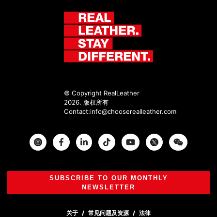
© Copyright RealLeather
2026. 版权所有
Contact:
info@chooserealleather.com
Instagram
Facebook
Twitter
SUBSCRIBE TO OUR MONTHLY
NEWSLETTER
关于
常见问题及资源
法律