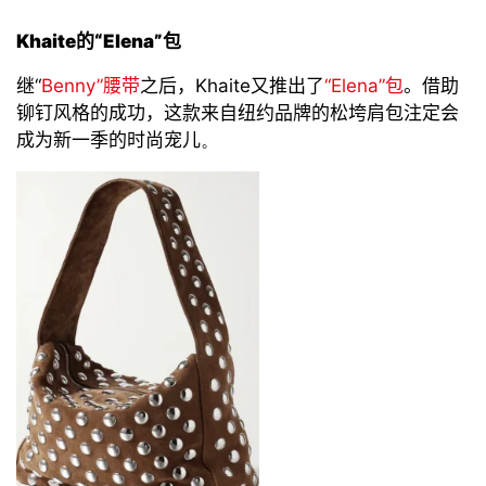
Khaite
的
“
Elena
”
包
继
“
Benny
”
腰带
之后，
Khaite
又
推出了
“
Elena
”
包
。借助
铆钉
风格
的成功，这款来自纽约品牌的松垮肩包注定会
成为新一季的
时尚宠儿
。