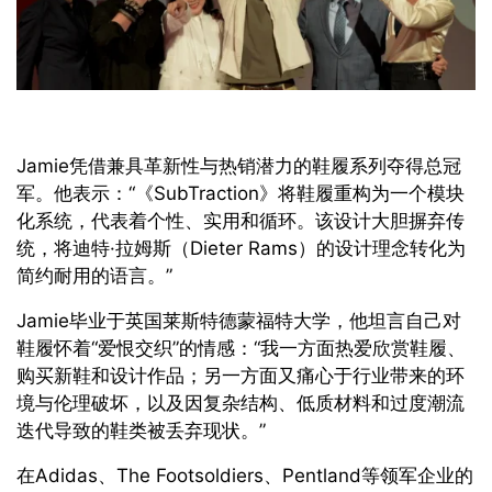
Jamie
凭借兼具革新性与热销潜力的鞋履系列夺得总冠
军。他表示：
“《SubTraction》
将鞋履重构为一个模块
化系统，代表着个性、实用和循环。该设计大胆摒弃传
统，将迪特·拉姆斯（
Dieter Rams
）的设计理念转化为
简约耐用的语言。
”
Jamie
毕业于英国莱斯特德蒙福特大学，他坦言自己对
鞋履怀着
“
爱恨交织
”
的情感：
“
我一方面热爱欣赏鞋履、
购买新鞋和设计作品；另一方面又痛心于行业带来的环
境与伦理破坏，以及因复杂结构、低质材料和过度潮流
迭代导致的鞋类被丢弃现状。
”
在
Adidas、The Footsoldiers、Pentland
等领军企业的