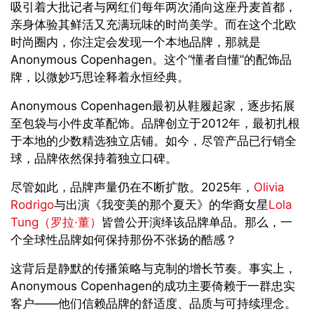
吸引着大批记者与网红们每年两次涌向这座丹麦首都，
亲身体验其鲜活又充满玩味的时尚美学。而在这个北欧
时尚圈内，你注定会发现一个本地品牌，那就是
Anonymous Copenhagen
。这个“懂者自懂”的配饰品
牌，以微妙巧思诠释着永恒经典。
Anonymous Copenhagen
最初从鞋履起家，逐步拓展
至包袋与小件皮革配饰。品牌创立于
2012
年，最初扎根
于本地的少数精选独立店铺。如今，尽管产品已行销全
球，品牌依然保持着独立口碑。
尽管如此，品牌声量仍在不断扩散。
2025
年，
Olivia
Rodrigo
与出演《我变美的那个夏天》的华裔女星
Lola
Tung
（罗拉·董）
皆曾公开演绎该品牌单品。那么，一
个全球性品牌如何保持那份不张扬的酷感？
这背后是静默的传播策略与克制的增长节奏。事实上，
Anonymous Copenhagen
的成功主要倚赖于一群忠实
客户——他们信赖品牌的舒适度、品质与可持续理念。