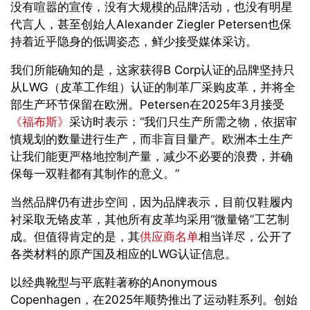
没有喧嚣的宣传，没有大规模的品牌活动，也没有明星
代言人，甚至创始人
Alexander Ziegler Petersen
也保
持着近乎隐身的低调姿态，鲜少接受媒体采访。
我们所能确知的是，这家获得
B Corp
认证的品牌坚持只
从
LWG
（皮革工作组）认证的制革厂采购皮革，并将全
部生产环节保留在欧洲。
Petersen
在
2025
年
3
月接受
《福布斯》
采访时表示：“我们只生产所需之物，依据审
慎规划的数量进行生产，而非盲目量产。欧洲本土生产
让我们能更严格地控制产量，减少不必要的浪费，并确
保每一双鞋都有其制作的意义。”
当然品牌仍有进步空间，因为品牌表示，目前仅鞋履内
衬采取无铬皮革，其他所有皮革均采用“微量铬”工艺制
成。但值得肯定的是，其
供应商名单
相当详尽，公开了
各类材料的原产国及相应的
LWG
认证信息。
以经典靴型与平底鞋著称的
Anonymous
Copenhagen
，在
2025
年顺势推出了运动鞋系列。创始