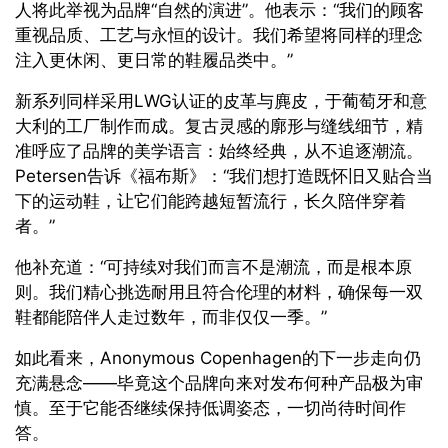
人将此举视为品牌“自然的演进”。他表示：“我们的顾客
重视品质、工艺与永恒的设计。我们希望将同样的理念
注入更休闲、更日常的鞋履品类中。”
新系列同样采用
LWG
认证的皮革与麂皮，于葡萄牙和意
大利的工厂制作而成。复古灵感的廓形与缝线细节，精
准呼应了品牌的美学语言：始终经典，从不追逐潮流。
Petersen
告诉《福布斯》：“我们想打造既怀旧又贴合当
下的运动鞋，让它们能跨越短暂流行，长久陪伴穿着
者。”
他补充道：“可持续对我们而言不是潮流，而是根本原
则。我们精心挑选耐用且符合伦理的材料，确保每一双
鞋都能陪伴人走过数年，而非仅仅一季。”
如此看来，
Anonymous Copenhagen
的下一步走向仍
充满悬念——毕竟这个品牌向来对发布何种产品极为审
慎。至于它能否继续保持低调姿态，一切尚待时间作
答。