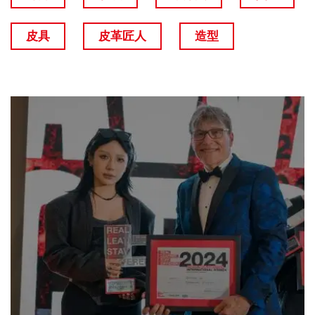
皮具
皮革匠人
造型