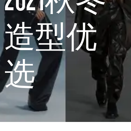
造型优
选