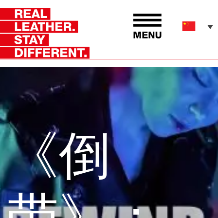
《倒
带》：