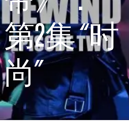
第2集 “时
尚”