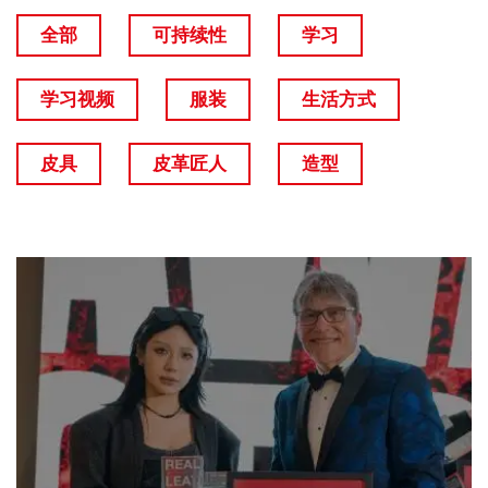
全部
可持续性
学习
学习视频
服装
生活方式
皮具
皮革匠人
造型