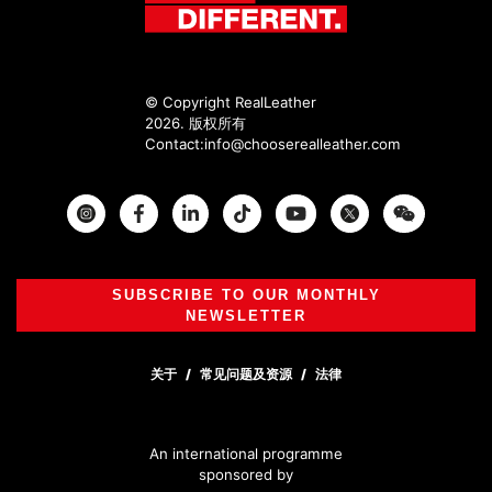
© Copyright RealLeather
2026. 版权所有
Contact:
info@chooserealleather.com
Instagram
Facebook
Twitter
SUBSCRIBE TO OUR MONTHLY
NEWSLETTER
关于
常见问题及资源
法律
An international programme
sponsored by