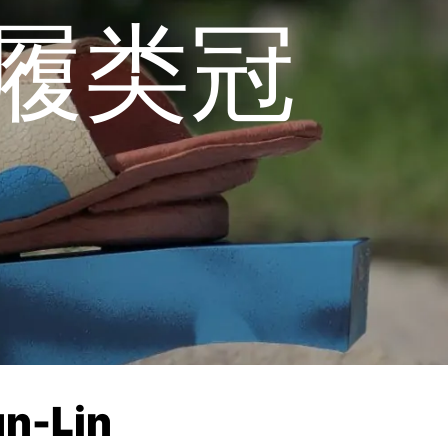
履类冠
-Lin