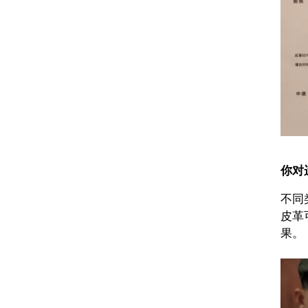
你对
不同
皮革
果。