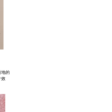
质地的
计效