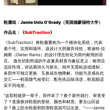
鞋履
组
：Jamie Unlu O’Grady（
英国德蒙福特大学
）
作品名
：《
SubTraction
》
《SubTraction》
将鞋履重构为一个模块化系统，代表
着个性、实用和循环。该设计大胆摒弃传统，将迪特·拉
姆斯（
Dieter Rams
）的设计理念转化为简约耐用的语
言。
激光切割而成的牛皮兼具材质与象征意义：耐用且
适应性强，诉说着持久与新生。组件无需粘连或缝制，
各部件可独立更换、互换或生物降解。功能与灵感在此
交汇——鞋面随气候变幻，配色依品味演进，鞋底能适
应不同地形。
“
这双鞋能穿一辈子。部件坏了？换个新件就行。审美变
了？直接换掉鞋面的形状、颜色和材质。要去山区徒
步？换上防水鞋面和防滑鞋底就可以出发。
”——Jamie