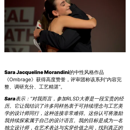
Sara Jacqueline Morandini
的中性风格
作品
《Ombrage》
获得高度赞誉，评审团
称该系列
“
内容完
整、调研充分、工艺精湛
”。
Sara
表示：
“
对我而言，参加
RLSD
大赛是一段宝贵的经
历。它让我结识了许多同样热衷于可持续理念与工艺美
学的设计师同行，这种连接非常难得。这份认可将激励
我持续探索属于自己的设计语言。我的目标是成为一名
独立设计师，在艺术表达与实穿价值之间，找到真正的