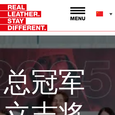
总冠军
立志将