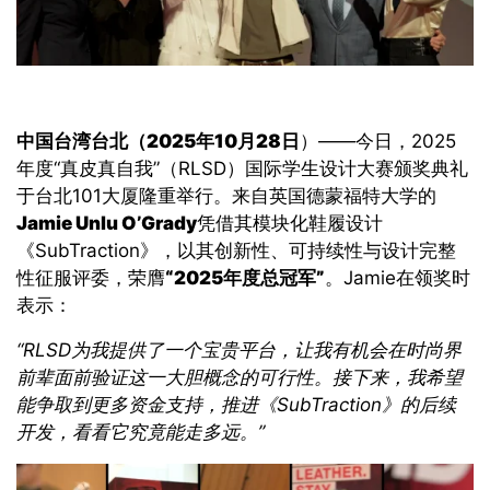
中国台湾台北（
2025
年
10
月
28
日
）——
今日，
2025
年度
“
真皮真自我
”（RLSD
）国际学生设计大赛颁奖典礼
于台北
101
大厦隆重举行。来自英国德蒙福特大学的
Jamie Unlu O’Grady
凭借其模块化鞋履设计
《SubTraction
》，以其创新性、可持续性与设计完整
性征服评委，荣膺
“2025
年度总冠军
”
。Jamie
在领奖时
表示：
“RLSD
为我提供了一个宝贵平台，让我有机会在时尚界
前辈面前验证这一大胆概念的可行性。接下来，我希望
能争取到更多资金支持，推进
《SubTraction》
的后续
开发，看看它究竟能走多远。”