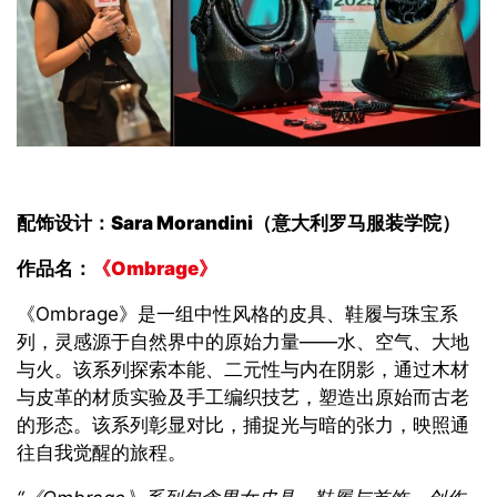
配饰设计
：Sara Morandini（
意大利
罗马
服装学院
）
作品名
：
《Ombrage》
《Ombrage》
是一组中性风格的皮具、鞋履与珠宝系
列，灵感源于自然界中的原始力量——水、空气、大地
与火。该系列探索本能、二元性与内在阴影，通过木材
与皮革的材质实验及手工编织技艺，塑造出原始而古老
的形态。该系列彰显对比，捕捉光与暗的张力，映照通
往自我觉醒的旅程
。