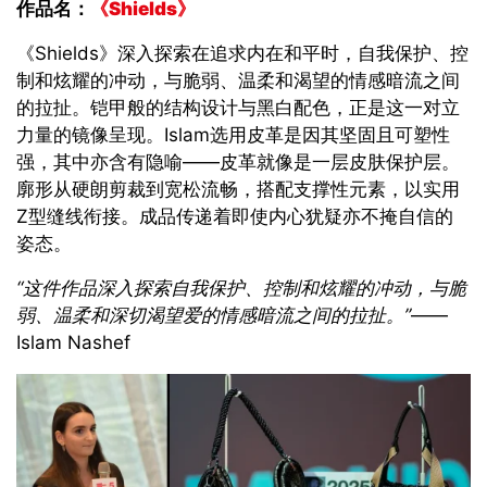
作品名：
《Shields》
《Shields》
深入探索在追求内在和平时，自我保护、控
制和炫耀的冲动，与脆弱、温柔和渴望的情感暗流之间
的拉扯。铠甲般的结构设计与黑白配色，正是这一对立
力量的镜像呈现。
Islam
选用皮革是因其坚固且可塑性
强，其中亦含有隐喻——皮革就像是一层皮肤保护层。
廓形从硬朗剪裁到宽松流畅，搭配支撑性元素，以实用
Z
型缝线衔接。成品传递着即使内心犹疑亦不掩自信的
姿态
。
“
这件作品深入探索自我保护、控制和炫耀的冲动，与脆
弱、温柔和深切渴望爱的情感暗流之间的拉扯
。
”
——
Islam Nashef