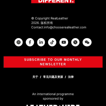
© Copyright RealLeather
2026. 版权所有
Contact:
info@chooserealleather.com
Instagram
Facebook
Twitter
SUBSCRIBE TO OUR MONTHLY
NEWSLETTER
关于
常见问题及资源
法律
An international programme
sponsored by