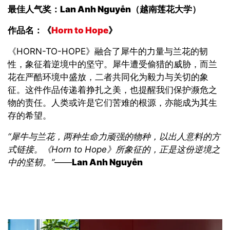
最佳
人气奖
：Lan Anh Nguyễn（
越南
莲花
大学
）
作品名
：《
Horn to Hope
》
《HORN-TO-HOPE
》融合了犀牛的力量与兰花的韧
性，象征着逆境中的坚守。犀牛遭受偷猎的威胁，而兰
花在严酷环境中盛放，二者共同化为毅力与关切的象
征。这件作品传递着挣扎之美，也提醒我们保护濒危之
物的责任。人类或许是它们苦难的根源，亦能成为其生
存的希望。
“犀牛与兰花，两种生命力顽强的物种，以出人意料的方
式链接
。《Horn to Hope
》所象征的，正是这份逆境之
中的坚韧。”
——
Lan Anh Nguyễn