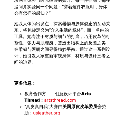
录感官体验与时光痕迹的媒介。每一件作品，都在
追问并实验同一个问题：
“
穿着这件衣服时，身体
会有怎样的感知？
”
她以人体为出发点，探索器物与肢体姿态的互动关
系，将包袋定义为
“
介入生活的载体
”
，而非单纯的
工具。她专注于材质与细节的打磨，巧用皮革的可
塑性、张力与肌理感，营造出结构上的反差之美
，
在柔韧与硬朗之间寻得精妙平衡。通过这一系列设
计，她引发大家重新审视身体、材质与设计三者之
间的边界。
更多
信息：
教育合作方
——
创意设计平台
Arts
Thread：
artsthread.com
“
真皮真自我
”
大赛
由
美国原皮皮革委员会
赞
助
：
usleather.org