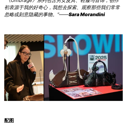
“《Ombrage
》系列包含男女皮具、鞋履与首饰，创作
初衷源于我的好奇心
，
我想去探索、观察那些我们常常
忽略或刻意隐藏的事物。
”——
Sara Morandini
配图