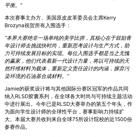
平衡。”
本次赛事主办方、美国原皮皮革委员会主席
Kerry
Brozyna
祝贺所有入围选手：
“
本界大赛绝非一场单纯的美学比拼，其核心在于鼓励青
年设计师去挑战快时尚，重新思考设计与生产方式，助
力可持续发展目标的实现。每位入围选手都是当之无愧
的赢家
，
他们代表着新一代设计力量，将以可持续的天
然纤维材料为载体，重新定义责任设计的内涵，摒弃污
染环境的石油基合成材料。
”
Jamie
的获奖设计将与其他国际分赛区冠军的作品共同
纳入
RLSD
胶囊系列，在全球各大时尚与可持续主题活动
中进行展出。今年已是
RLSD
大赛举办的第五个年头，作
为面向学生设计师的全球性平台，赛事影响力持续扩
大。本届大赛共收到来自全球
75
所设计院校的近
1500
份
参赛作品。