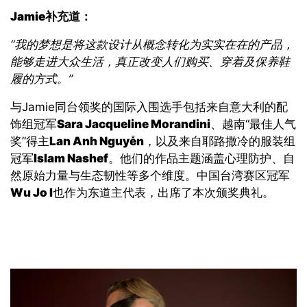
Jamie
补充道：
“
我的梦想是将这款设计从概念转化为实实在在的产品
，
能够走进大众生活，真正改变人们购买、穿着及保养鞋
履的方式。
”
与
Jamie
同台领奖的国际入围选手
包括
来自意大利的配
饰
组冠军
Sara Jacqueline Morandini
、
越南
“
最佳
人气
奖
”
得主
Lan Anh Nguyễn
，
以及来自耶路撒冷的服装
组
冠军
Islam Nashef
。
他们的作品主题涵盖心理防护、自
然原始力量与生态韧性等多个维度。中国台湾赛区冠军
Wu Jo I
也作为东道主代表，出席了本次颁奖典礼。