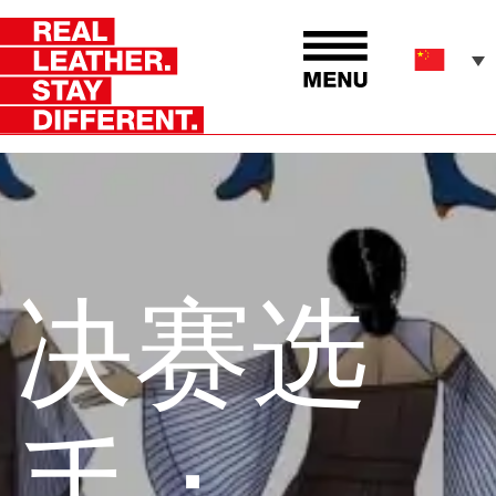
决赛选
手：