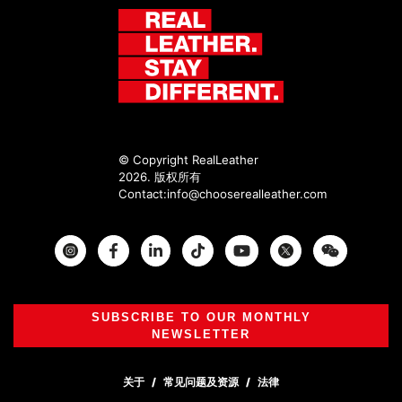
© Copyright RealLeather
2026. 版权所有
Contact:
info@chooserealleather.com
Instagram
Facebook
Twitter
SUBSCRIBE TO OUR MONTHLY
NEWSLETTER
关于
常见问题及资源
法律