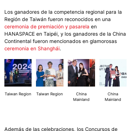
Los ganadores de la competencia r
egional
para la
Región de
Taiw
á
n
fueron reconocidos en una
ceremonia de premiación y pasarela
en
HANASPACE
en
T
a
ipéi
,
y
los ganadores de
la
China
Continental fueron mencionados en glamorosas
ceremon
ia en
Shanghái
.
Taiwan Region
Taiwan Region
China
China
Mainland
Mainland
A
demás de las celebraciones,
los Concursos de