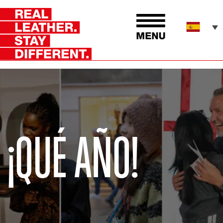
¡QUÉ AÑO!