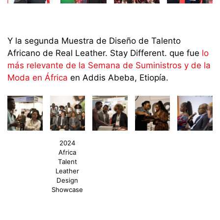
Y la segunda Muestra de Diseño de Talento
Africano de
Real
Leather
.
Stay
Different
.
que fue
lo
más relevante de la Semana de Suministros y de la
Moda en Á
frica
e
n Addis Ab
e
ba, Etiop
í
a.
2024
Africa
Talent
Leather
Design
Showcase