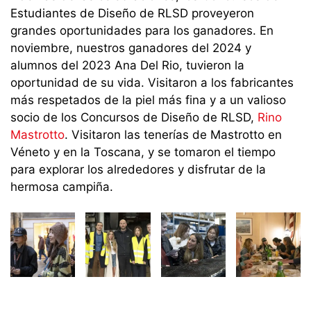
Estudiantes de Diseño de
RLSD
proveyeron
grandes oportunidades para los ganadores
.
En
n
ov
i
embr
e
, nuestros ganadores del
2024
y
alumnos del
2023 Ana Del Rio,
tuvieron la
oportunidad de su vida
.
Visitaron a los fabricantes
más respetados de la piel más fina
y a un valioso
socio de los Concursos de D
iseño de
RLSD,
Rino
Mastrotto
.
Visitaron las tenerías de
Mastrotto
en
V
é
neto
y
en
la Toscana
,
y se tomaron el tiempo
para explorar los alrededores y disfrutar de la
hermosa campiña
.