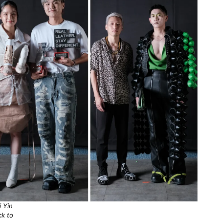
 Yin
ck to