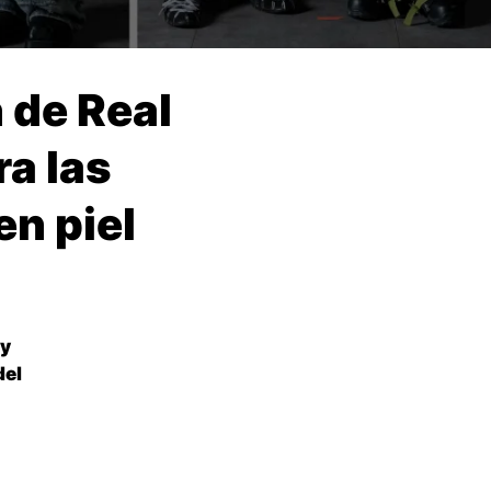
 de Real
ra las
en piel
ay
del