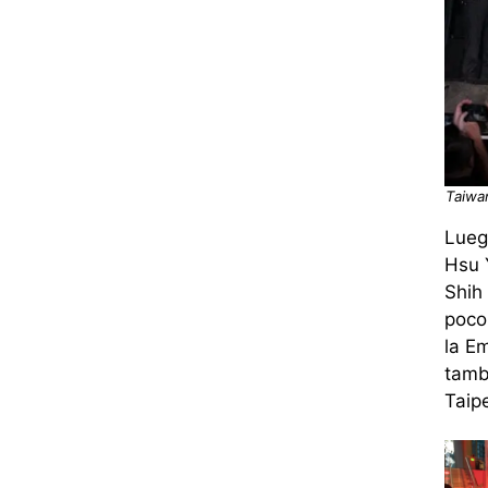
Taiwa
Lueg
Hsu
Shih
poco
la E
tamb
Taipe