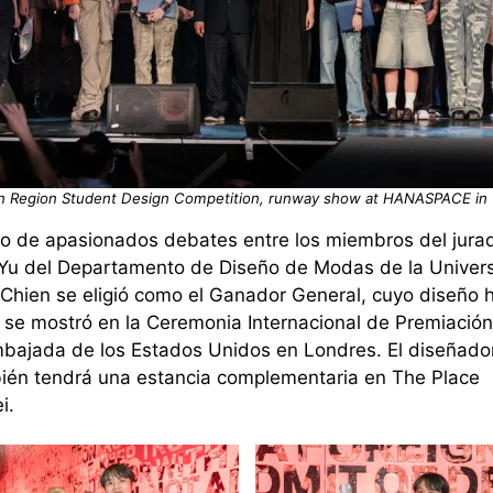
n Region Student Design Competition, runway show at HANASPACE in T
o de apasionados debates entre los miembros del jura
Yu
del Departamento de Diseño de M
odas de la Univer
Chien
se eligió como el
Ganador General
, cuyo diseño
 se mostró
en la Ceremonia Internacional de Premiación
mbajada de los Estados Unidos en Londres
.
El di
señado
ién tendrá una estancia complementaria
en
The
Place
i
.