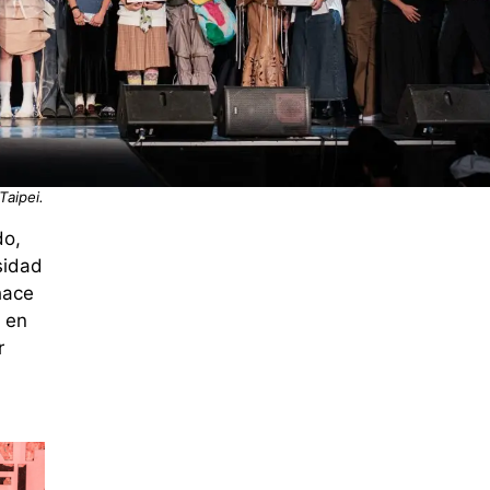
aipei.
do,
sidad
hace
 en
r