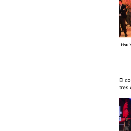
Hsu 
El c
tres 