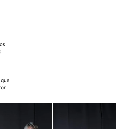
ios
s
 que
ron