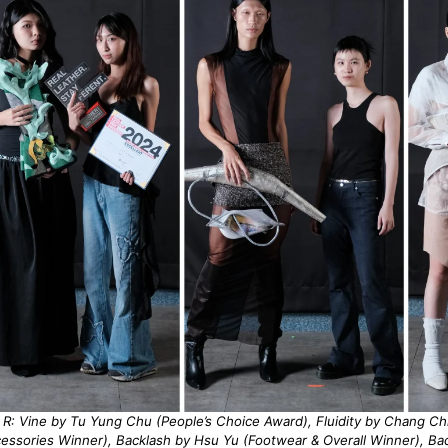
o R: Vine by Tu Yung Chu (People’s Choice Award), Fluidity by Chang Chi
essories Winner), Backlash by Hsu Yu (Footwear & Overall Winner), Ba