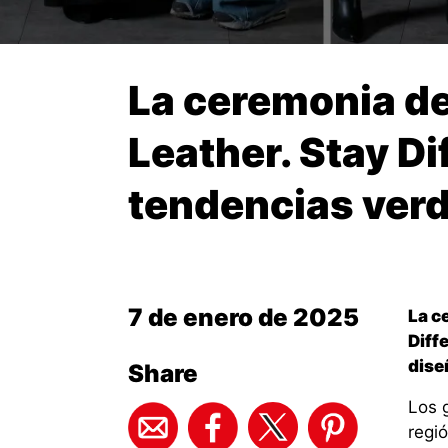
La ceremonia de
Leather. Stay Di
tendencias verde
7 de enero de 2025
La c
Diff
dise
Share
Los 
regi