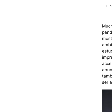
Lun
Much
pand
most
ambi
estud
impre
acce
abun
tamb
ser 