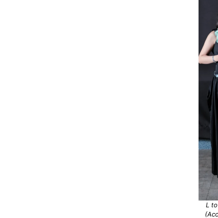
L t
(Acc