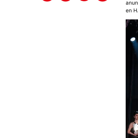
anun
en H