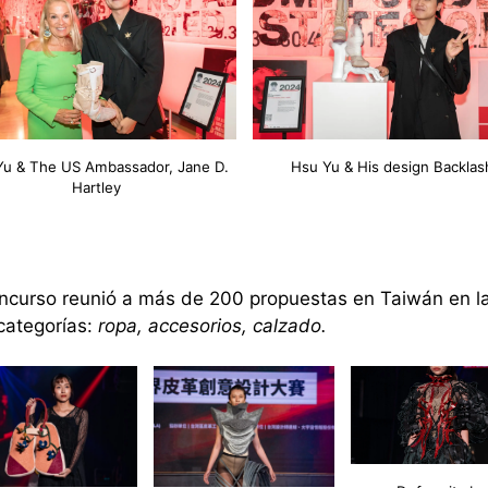
Yu & The US Ambassador, Jane D.
Hsu Yu & His design Backlas
Hartley
oncurso reunió a más de
200
propuestas en
Taiw
á
n
en l
categorías
:
ropa
, accesori
o
s,
calzado
.