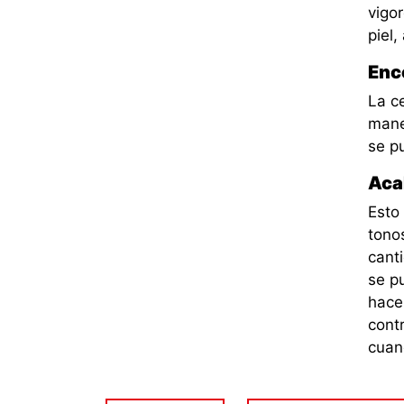
vigo
piel,
Enc
La c
maner
se pu
Aca
Esto
tono
canti
se pu
hace
contr
cuan