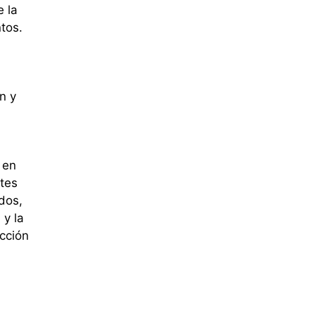
e la
tos.
n y
 en
tes
ados,
 y la
cción