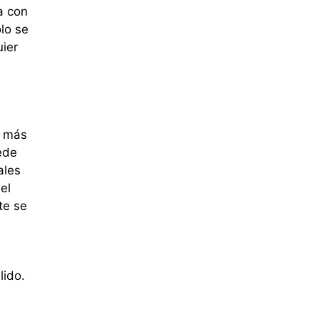
a con
lo se
ier
a más
ede
ales
el
te se
lido.