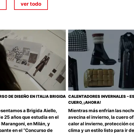
ver todo
SO DE DISEÑO EN ITALIA BRIGIDA
CALENTADORES INVERNALES – E
CUERO, ¡AHORA!
sentamos a Brigida Aiello,
Mientras más enfrían las noch
e 25 años que estudia en el
avecina el invierno, la cuero o
o Marangoni, en Milán, y
calor al invierno, protección co
pante en el “Concurso de
clima y un estilo listo para ir d