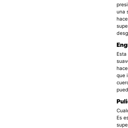
pres
una 
hace
super
desg
Eng
Esta
suav
hacer
que i
cuer
pued
Pul
Cual
Es e
super