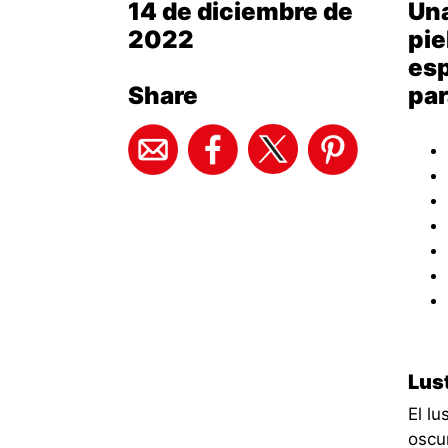
14 de diciembre de
Una
2022
pie
esp
Share
par
Lus
El lu
oscu