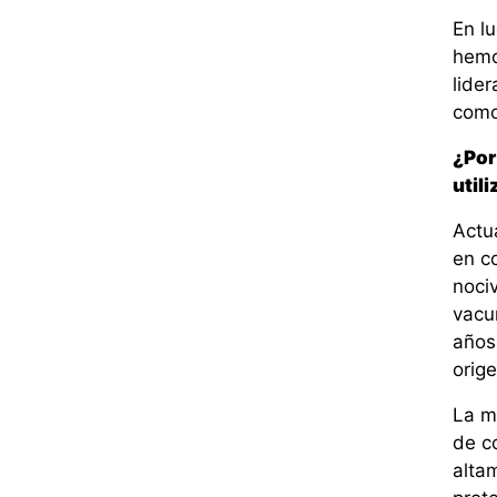
En l
hemo
lide
como
¿Por 
util
Actu
en c
noci
vacu
años
orige
La m
de c
alta