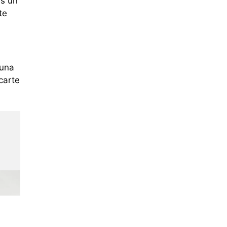
es un
te
 una
carte