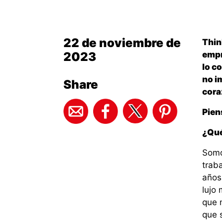
22 de noviembre de
Thin
2023
empr
lo co
no i
Share
cora
Pien
¿Qué
Somo
trab
años
lujo 
que 
que 