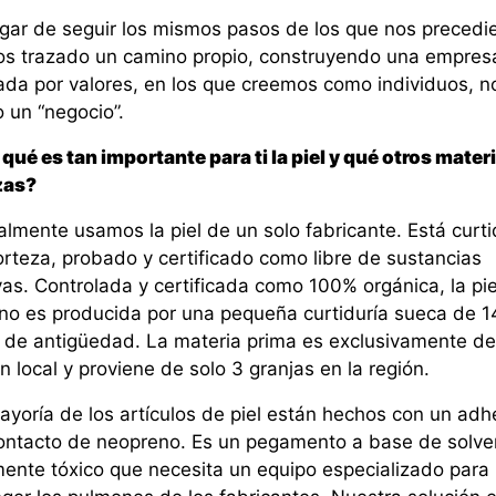
ugar de seguir los mismos pasos de los que nos precedi
s trazado un camino propio, construyendo una empres
rada por valores, en los que creemos como individuos, n
 un “negocio”.
qué es tan importante para ti la piel y qué otros mater
izas?
almente usamos la piel de un solo fabricante. Está curt
orteza, probado y certificado como libre de sustancias
vas. Controlada y certificada como 100% orgánica, la pie
no es producida por una pequeña curtiduría sueca de 1
 de antigüedad. La materia prima es exclusivamente de
n local y proviene de solo 3 granjas en la región.
ayoría de los artículos de piel están hechos con un adh
ontacto de neopreno. Es un pegamento a base de solve
mente tóxico que necesita un equipo especializado para