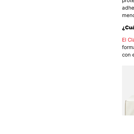
prot
adhe
meno
¿Cuá
El Cl
form
con 