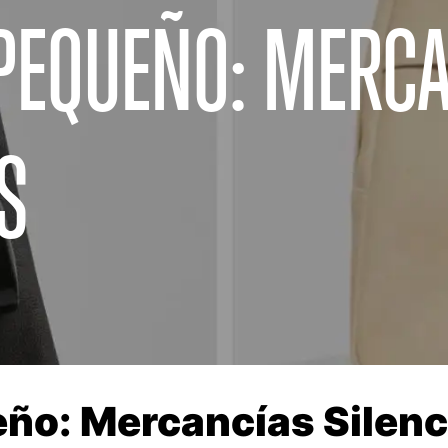
 PEQUEÑO: MERC
S
eño: Mercancías Silen