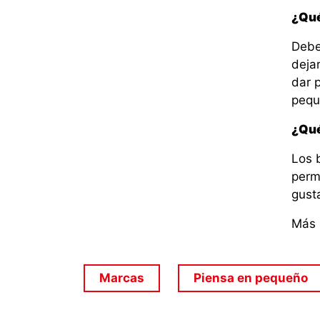
¿Qué
Debe
deja
dar p
pequ
¿Qué
Los 
perm
gust
Más 
Marcas
Piensa en pequeño