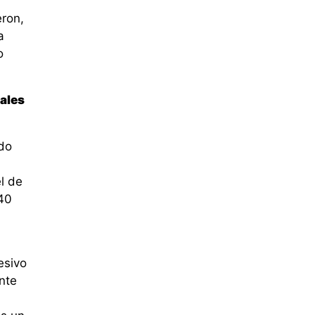
eron,
a
o
iales
ido
l de
40
esivo
nte