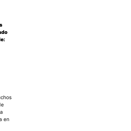
s
ndo
de:
uchos
de
ea
a en