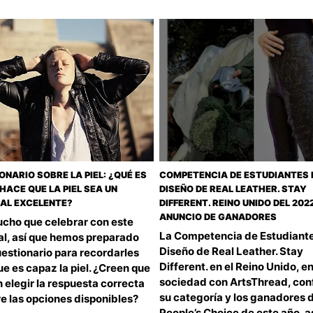
ONARIO SOBRE LA PIEL: ¿QUÉ ES
COMPETENCIA DE ESTUDIANTES 
HACE QUE LA PIEL SEA UN
DISEÑO DE REAL LEATHER. STAY
AL EXCELENTE?
DIFFERENT. REINO UNIDO DEL 2022
ANUNCIO DE GANADORES
cho que celebrar con este
La Competencia de Estudiant
al, así que hemos preparado
Diseño de Real Leather. Stay
estionario para recordarles
Different. en el Reino Unido, e
ue es capaz la piel. ¿Creen que
sociedad con ArtsThread, con
 elegir la respuesta correcta
su categoría y los ganadores 
e las opciones disponibles?
People’s Choice de este año, a