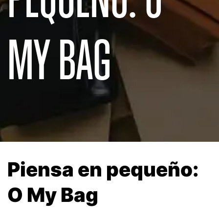
MY BAG
Piensa en pequeño:
O My Bag