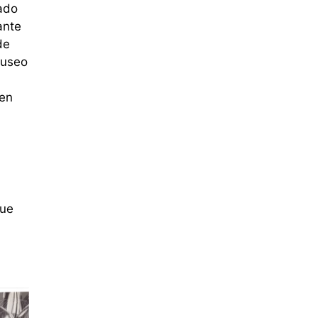
zado
ante
de
Museo
gen
que