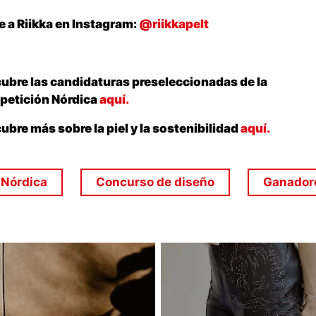
e a Riikka en Instagram:
@riikkapelt
ubre las candidaturas preseleccionadas de la
etición Nórdica
aquí.
ubre más sobre la piel y la sostenibilidad
aquí.
 Nórdica
Concurso de diseño
Ganadore