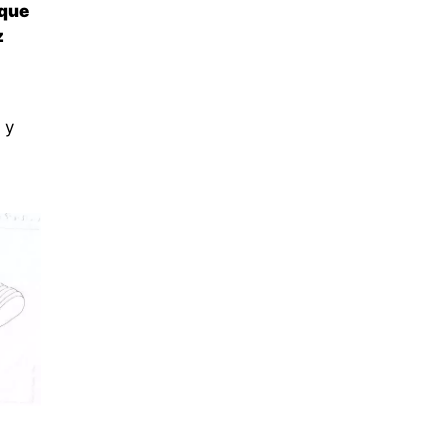
 que
z
 y