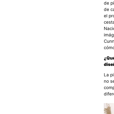
de pi
de c
el p
cest
Nacio
imág
Cunn
cómo 
¿Qué
dise
La p
no se
comp
difer