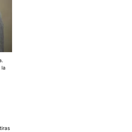
a.
 la
tiras