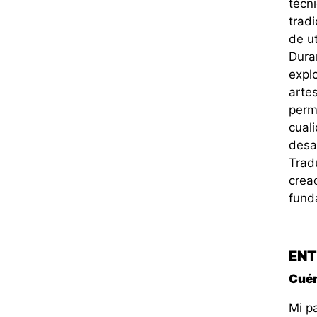
técn
tradi
de ut
Dura
expl
artes
permi
cual
desar
Trad
crea
funda
ENT
Cuén
Mi pa