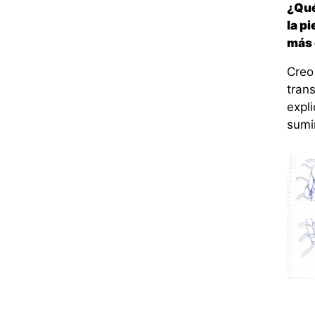
¿Qué
la p
más 
Creo
trans
expl
sumin