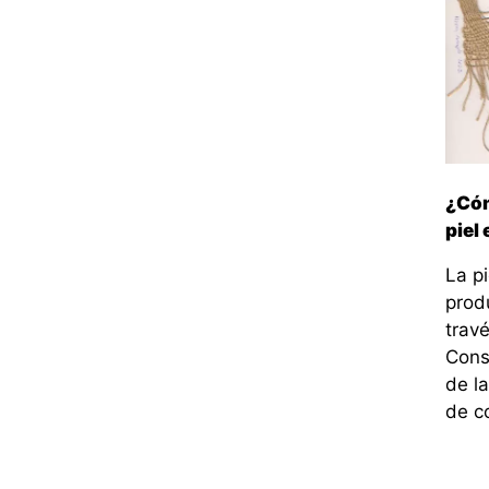
¿Cóm
piel 
La pi
prod
travé
Cons
de l
de c