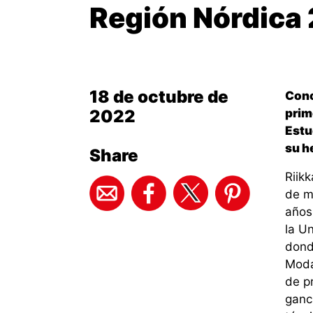
Región Nórdica 
18 de octubre de
Cono
2022
prim
Estu
su h
Share
Riik
de m
años
la Un
dond
Moda
de p
ganc