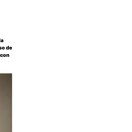
la
so de
 con