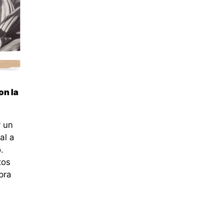
on la
y un
al a
.
tos
pra