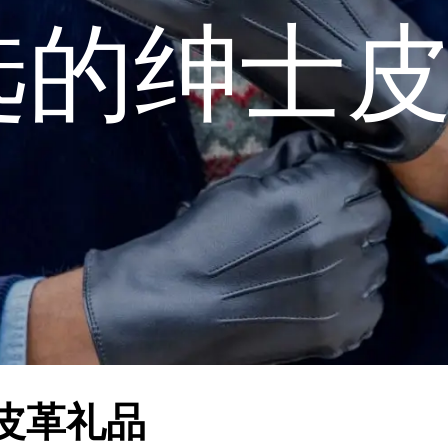
D甄选的绅士
士皮革礼品