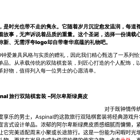
，是时光也带不走的隽永。它随着岁月沉淀愈发温润，每道
着故事，无声诉说着品质的重量。这个圣诞，选择一份满载
弥新、无需浮夸
logo
却自带奢华底蕴的礼物吧。
D
钟爱兼具风格与实质的赠礼，因此我们精心甄选了一系列恰
单品。从承载传统的双陆棋套装，到匠心打造的个人配饰，
革好物，值得列入每一位男士的心愿清单。
nal
旅行双陆棋套装
–阿尔卑斯绿麂皮
对于既钟情传
度享乐的男士，
Aspinal
的这款旅行双陆棋套装将经典游戏升
宣言式设计单品。浓郁的阿尔卑斯绿麂皮质感细腻而慵懒，
让它完美适配周末小聚或长途旅行。这是一份能为闲暇时光