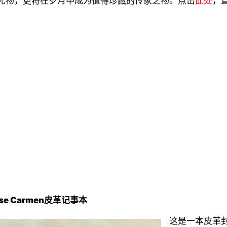
礼物，更将在岁月中成为值得珍藏的传家之物。点击
此处
，
se Carmen
皮革记事本
这是一本皮革