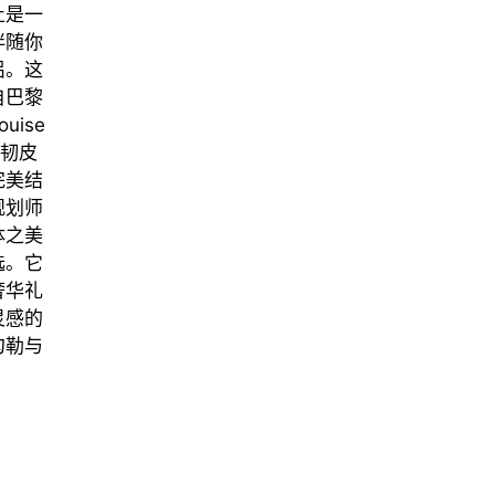
止是一
伴随你
侣。这
自巴黎
ouise
韧皮
完美结
规划师
体之美
选。它
奢华礼
灵感的
勾勒与