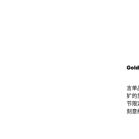
Gold
言单
犷的
节限
刻意