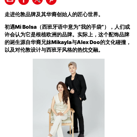
走进伦敦品牌及其华裔创始人的匠心世界
。
初遇
Mi Bolsa（
西班牙语中意为“我的手袋”
），
人们或
许会认为它是根植欧洲的品牌。实际上，这个配饰品牌
的诞生源自华裔兄妹
Mikayla
与
Alex Doo
的文化碰撞，
以及对伦敦设计与西班牙风格的热忱交融
。