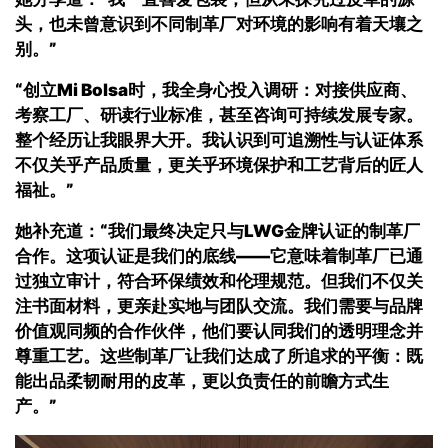
头，也未曾意识到不同制革厂对环境的影响有着天壤之
别
。”
“创立
Mi Bolsa
时，我全身心投入调研：对接供应商、
考察工厂、研读行业标准，甚至咨询可持续发展专家。
整个经历让我眼界大开。我认识到可追溯性与认证体系
不仅关乎产品质量，更关乎环境保护和工艺背后的匠人
福祉
。”
她补充道：“我们最终决定只与
LWG
金牌认证的制革厂
合作。这项认证是我们的底线——它意味着制革厂已通
过独立审计，符合环保绩效和伦理规范。但我们不仅关
注书面材料，更亲赴实地与团队交流。我们需要与品牌
价值观同频的合作伙伴，他们要认同我们的透明理念并
尊重工艺。这些制革厂让我们达成了所追求的平衡：既
能出品柔韧耐用的皮革，更以负责任的前瞻方式生
产。”