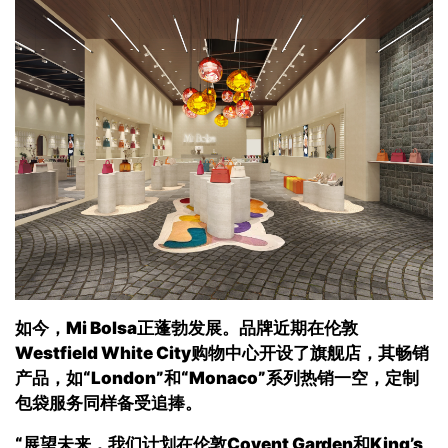
如今，
Mi Bolsa
正蓬勃发展。品牌近期在伦敦
Westfield White City
购物中心开设了旗舰店，其畅销
产品，如“
London
”和“
Monaco
”系列热销一空，定制
包袋服务同样备受追捧
。
“展望未来，我们计划在伦敦
Covent Garden
和
King’s