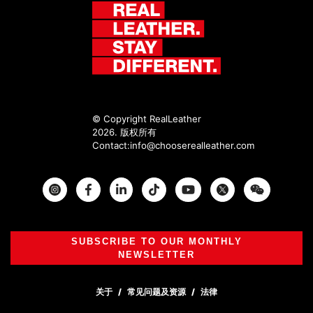
© Copyright RealLeather
2026. 版权所有
Contact:
info@chooserealleather.com
Instagram
Facebook
Twitter
SUBSCRIBE TO OUR MONTHLY
NEWSLETTER
关于
常见问题及资源
法律