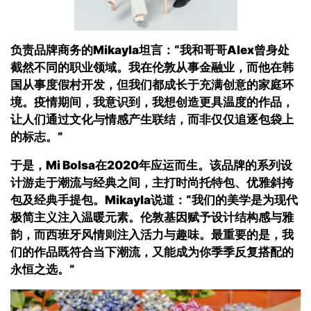
负责品牌商务的
Mikayla
坦言：“我和哥哥
Alex
曾身处
截然不同的职业领域。我在伦敦从事金融业，而他在韩
国从事度假村开发，但我们都成长于充满创意的家庭环
境
。
疫情期间，我意识到，我想创造更具温度的作品，
让人们通过文化与情感产生联结，而非仅仅追逐包袋上
的标志。”
于是
，Mi Bolsa
在
2020
年应运而生。该品牌的系列设
计游走于潮流与经典之间
，
主打时尚托特包、优雅斜挎
包及经典手提包。
Mikayla
说道：“我们的美学是为现代
极简主义注入温暖元素
。
伦敦基因赋予设计结构感与雅
韵，而西班牙风情则注入活力与趣味。最重要的是，我
们的作品既符合当下潮流，又能成为你季季反复搭配的
永恒之选
。”