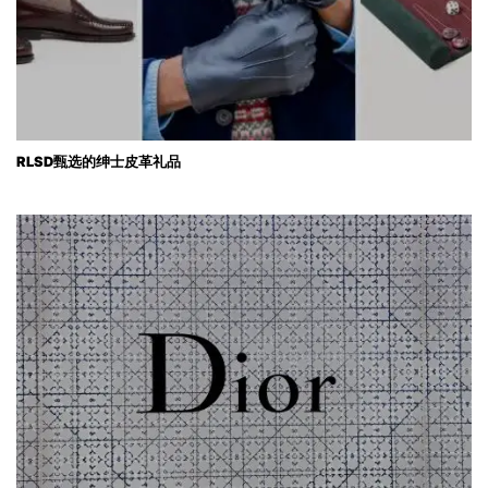
RLSD甄选的绅士皮革礼品