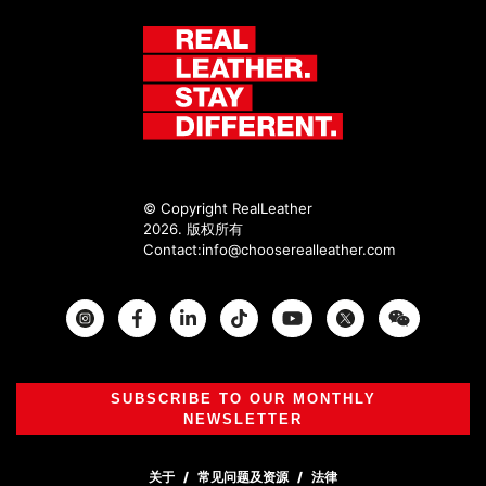
© Copyright RealLeather
2026. 版权所有
Contact:
info@chooserealleather.com
Instagram
Facebook
Twitter
SUBSCRIBE TO OUR MONTHLY
NEWSLETTER
关于
常见问题及资源
法律