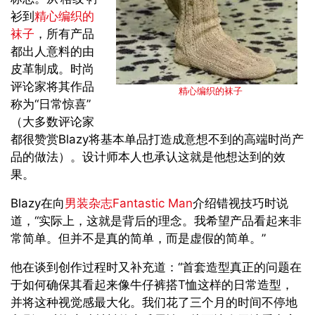
衫到
精心编织的
袜子
，所有产品
都出人意料的由
皮革制成。时尚
评论家将其作品
精心编织的袜子
称为“日常惊喜”
（大多数评论家
都很赞赏Blazy将基本单品打造成意想不到的高端时尚产
品的做法）。设计师本人也承认这就是他想达到的效
果。
Blazy在向
男装杂志Fantastic Man
介绍错视技巧时说
道，“实际上，这就是背后的理念。我希望产品看起来非
常简单。但并不是真的简单，而是虚假的简单。”
他在谈到创作过程时又补充道：“首套造型真正的问题在
于如何确保其看起来像牛仔裤搭T恤这样的日常造型，
并将这种视觉感最大化。我们花了三个月的时间不停地