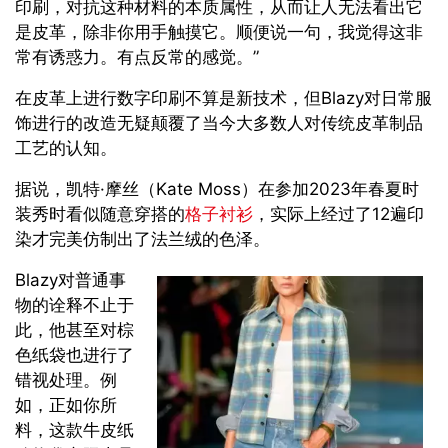
印刷，对抗这种材料的本质属性，从而让人无法看出它
是皮革，除非你用手触摸它。顺便说一句，我觉得这非
常有诱惑力。有点反常的感觉。”
在皮革上进行数字印刷不算是新技术，但Blazy对日常服
饰进行的改造无疑颠覆了当今大多数人对传统皮革制品
工艺的认知。
据说，凯特·摩丝（Kate Moss）在参加2023年春夏时
装秀时看似随意穿搭的
格子衬衫
，实际上经过了12遍印
染才完美仿制出了法兰绒的色泽。
Blazy对普通事
物的诠释不止于
此，他甚至对棕
色纸袋也进行了
错视处理。例
如，正如你所
料，这款牛皮纸