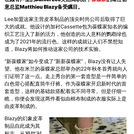
意总监
Matthieu Blazy
备受瞩目。
Lee加盟这家主营皮革制品的顶尖时尚公司后取得了巨
大的成就。他设计的加衬Cassette包为葆蝶家知名的编
织工艺注入了新的活力，他创造的出人意料的鹦鹉绿也
成为了2021年的流行色。这样的成就让人们不禁想知
道，Blazy将如何推动这家公司的技术实验。
“新葆蝶家”如今变成了“新新葆蝶家”，Blazy没有让人失
望。他在米兰的葆蝶家总部举办的22年秋冬首秀就向人
们证明了这一点。走上秀台的第一套造型是一件简单的
白色背心搭配直筒牛仔裤。作为葆蝶家开启新时代的首
套造型，这样的基础款搭配着实不同寻常。但是仔细一
瞧，你便会发现这两件看似由棉布制成的衣服实际上是
由皮革制成的。
Blazy的幻象皮革
制品自此成为其
标志。从‘格纹’衬