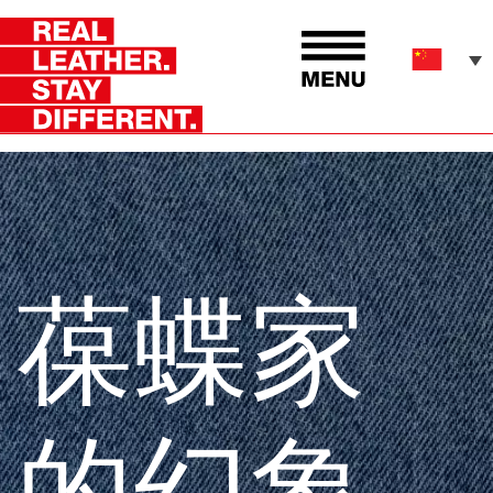
葆蝶家
的幻象