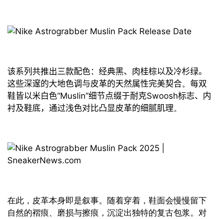
该系列共推出三款配色：经典黑、肉桂
棕
以及冷杉绿。
这些深邃的大地色调与皮革的天然属性完美契合
。
每双
鞋皆以米白色
“
Muslin
”
细节点缀于
耐克
Swoosh
标志、内
衬及鞋底，
通过
浅色对比凸显
皮革
的细腻肌理
。
在此，皮革本身即是叙事。随着穿着，鞋面会慢慢留下
自然的褶痕、磨损与擦痕，沉淀出独特的复古包浆。对