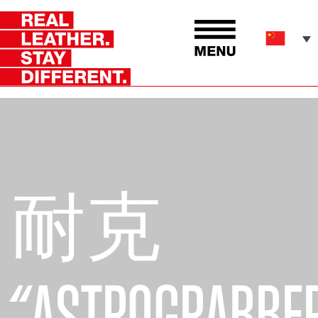
耐克
“ASTROGRABB