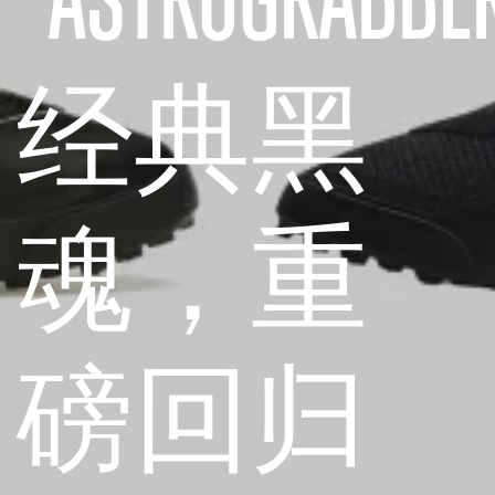
经典黑
魂，重
磅回归