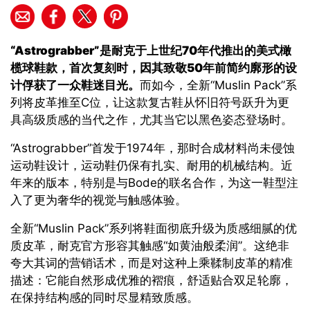
“Astrograbber”
是耐克于上世纪
70
年代推出的美式橄
榄球鞋款，首次复刻时，因其致敬
50
年前简约廓形的设
计俘获了一众鞋迷目光。
而如今，全新
“Muslin Pack”
系
列将皮革推至
C
位，让这款复古鞋从怀旧符号跃升为更
具高级质感的当代之作
，
尤其当它以黑色姿态登场时
。
“Astrograbber
”首发于
1974
年，那时合成材料尚未侵蚀
运动鞋设计，运动鞋仍保有扎实、耐用的机械结构。近
年来的版本，特别是与
Bode
的联名合作，为这一鞋型注
入了更为奢华的视觉与触感体验
。
全新
“Muslin Pack
”系列将鞋面彻底升级为质感细腻的优
质皮革，耐克官方形容其触感
“
如黄油般柔润
”
。这绝非
夸大其词的营销话术，而是对这种上乘鞣制皮革的精准
描述：它能自然形成优雅的褶痕，舒适贴合双足轮廓，
在保持结构感的同时尽显精致质感。