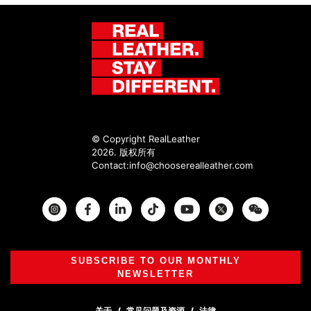
© Copyright RealLeather
2026. 版权所有
Contact:
info@chooserealleather.com
Instagram
Facebook
Twitter
SUBSCRIBE TO OUR MONTHLY
NEWSLETTER
关于
常见问题及资源
法律