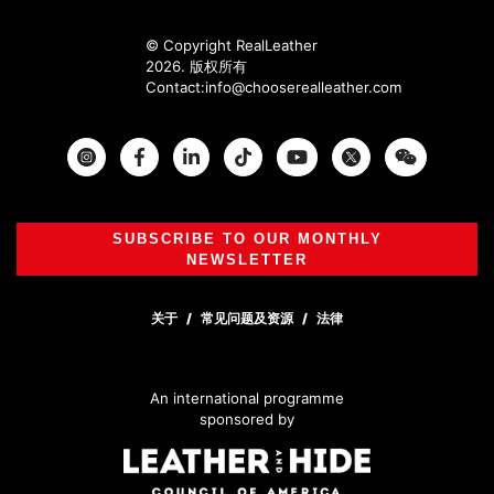
© Copyright RealLeather
2026. 版权所有
Contact:
info@chooserealleather.com
Instagram
Facebook
Twitter
SUBSCRIBE TO OUR MONTHLY
NEWSLETTER
关于
常见问题及资源
法律
An international programme
sponsored by