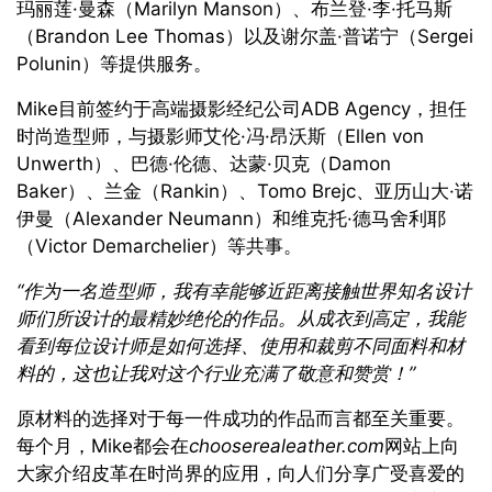
玛丽莲·曼森（Marilyn Manson）、布兰登·李·托马斯
（Brandon Lee Thomas）以及谢尔盖·普诺宁（Sergei
Polunin）等提供服务。
Mike目前签约于高端摄影经纪公司ADB Agency，担任
时尚造型师，与摄影师艾伦·冯·昂沃斯（Ellen von
Unwerth）、巴德·伦德、达蒙·贝克（Damon
Baker）、兰金（Rankin）、Tomo Brejc、亚历山大·诺
伊曼（Alexander Neumann）和维克托·德马舍利耶
（Victor Demarchelier）等共事。
“
作为一名造型师，我有幸能够近距离接触世界知名设计
师们所设计的最精妙绝伦的作品。从成衣到高定，我能
看到每位设计师是如何选择、使用和裁剪不同面料和材
料的，这也让我对这个行业充满了敬意和赞赏！
”
原材料的选择对于每一件成功的作品而言都至关重要。
每个月，Mike都会在
chooserealeather.com
网站上向
大家介绍皮革在时尚界的应用，向人们分享广受喜爱的