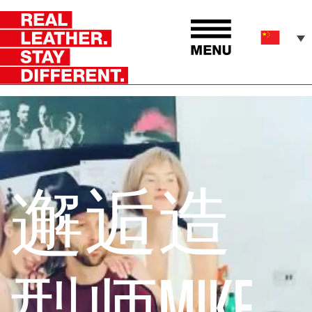
邂逅造
型师MIKE