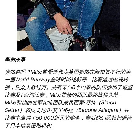
幕后故事
你知道吗？
Mike
曾受邀代表英国参加在新加坡举行的第
一届
World Runway
全球时尚锦标赛。比赛通过电视转
播，观众人数过万。共有来自
8
个国家的队伍参加了造型
比赛及
T
台淘汰赛，
Mike
带领的团队最终拔得头筹。
Mike
和他的发型化妆团队成员西蒙·赛特（
Simon
Setter
）和贝戈尼亚·艾里格拉（
Begona Allegara
）在
比赛中赢得了
50,000
新元的奖金，赛后他们悉数捐赠给
了日本地震援助机构。