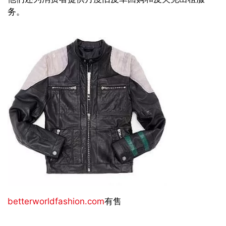
务。
betterworldfashion.com
有售