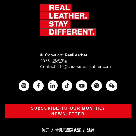
© Copyright RealLeather
2026. 版权所有
Contact:
info@chooserealleather.com
Instagram
Facebook
Twitter
SUBSCRIBE TO OUR MONTHLY
NEWSLETTER
关于
常见问题及资源
法律