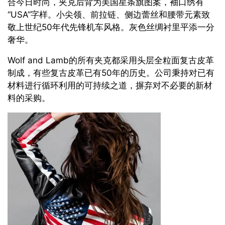
合今日时尚，夹克后背为美国星条旗图案，袖口绣有
“USA”字样。小尖领、前拉链、侧边蕾丝和腰带元素致
敬上世纪50年代先锋机车风格。灰色丝绸衬里平添一分
奢华。
Wolf and Lamb的所有夹克都采用头层全粒面复古皮革
制成，有些复古皮革已有50年的历史。公司秉持对已有
材料进行循环利用的可持续之道，摒弃对不必要的新材
料的采购。