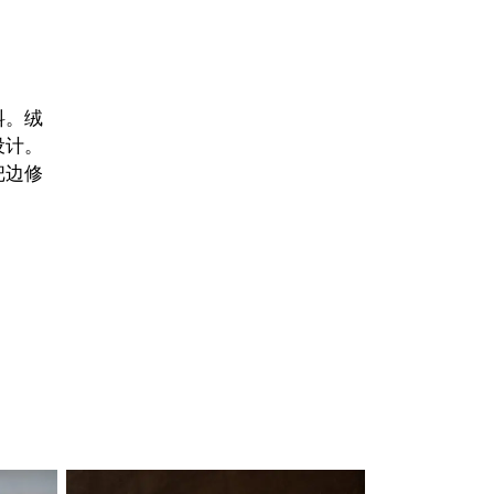
料。绒
设计。
把边修