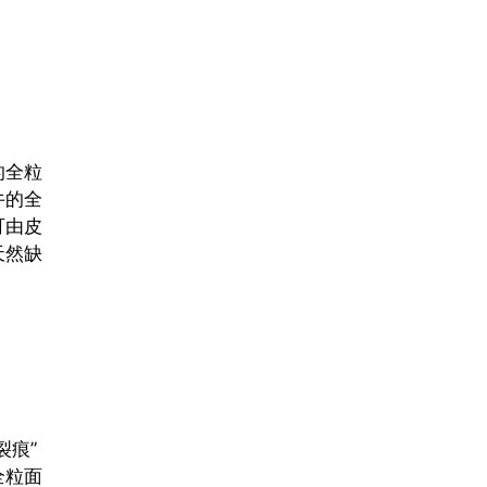
的全粒
牛的全
可由皮
天然缺
裂痕”
全粒面