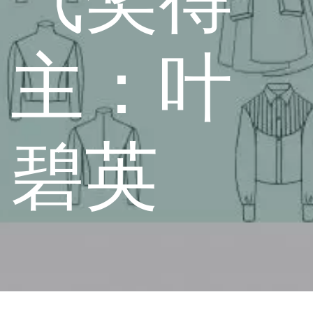
主：叶
碧英