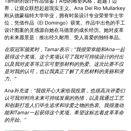
Tamar的设计作品借鉴了Arp的雕塑风格，超越了边
界，让观众联想起超现实主义。Ana Del Rio Mullarkey
刚从德蒙福特大学毕业，拥有时装设计专业荣誉学士学
位，凭借作品《El Domingo》获奖。作品中出色的手工
设计图案的灵感源自她在马德里的成长经历。她对皮革
的未来愿景是：推出经久耐用、受人喜爱的独特单品。
在双冠军颁奖时，
Tamar
表示：“我很荣幸能和
Ana
一起
获得这个奖项。这个奖项认可了我对可持续设计的付出
以及我对皮革等正宗可塑形材料的热爱。这次比赛不仅
是对我的认可，也让我真正了解了天然材料的美丽和潜
力。”
Ana
补充道：“我很开心大家给我投票，也很高兴评委们
认可我对时尚未来可持续发展的热情，以及我通过工艺
和创新打造人们毕生追求和珍爱之物的热衷。我很激动
能和
Tamar
一起获得这个奖项。希望这标志着皮革革命
的开始。”