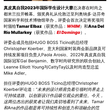
真皮真自我
2023
年国际学生设计大赛
总决赛在时尚之
都米兰拉开帷幕。颁奖典礼从伦敦迁至列奥纳多·达芬奇
国家科学和技术博物馆举办，评委会首次决定将奖项同
时颁给
Tamar Elbaz
（获奖作品：
WHIM
）和
Ana Del
Rio Mullarkey
（获奖作品：
El Domingo
）。
评委会成员包括HUGO BOSS Ticino的总经理
Christopher Koerber、意大利国家时装商会新品牌及可
持续发展项目负责人Paola Arosio、2022年真皮真自我
国际冠军Gal Benjamin、数字时尚研究所的联合创始人
Leanne Elliott Young与CattyTay以及时尚造型总监
Mike Adler。
担任评委的HUGO BOSS Ticino总经理Christopher
Koerber评论道：“
未来的设计师肩负着引领时尚界走上
可持续道路、以创新设计作品吸引观众的重任。今天，
这两位杰出的获奖者让我们真切地看到了未来。
Tamar
和
Ana
的作品都是将可持续性和创造力和谐融合的范