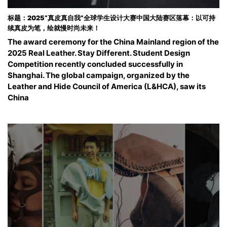
标题：2025“真皮真自我”全球学生设计大赛中国大陆赛区落幕：以可持
续真皮为笔，绘就慢时尚未来！
The award ceremony for the China Mainland region of the
2025 Real Leather. Stay Different. Student Design
Competition recently concluded successfully in
Shanghai. The global campaign, organized by the
Leather and Hide Council of America (L&HCA), saw its
China