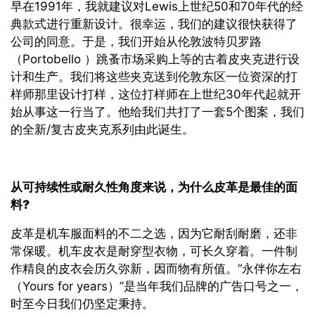
早在1991年，我就建议对Lewis上世纪50和70年代的经
典款式进行重新设计。很幸运，我们的建议很快获得了
公司的同意。于是，我们开始从伦敦波特贝罗路
（Portobello ）跳蚤市场采购上等的古着皮夹克进行设
计和生产。我们将这些夹克送到伦敦东区一位资深的打
样师那里设计打样，这位打样师在上世纪30年代起就开
始从事这一行当了。他给我们共打了一套5个图案，我们
的全新/复古皮夹克系列由此诞生。
从可持续性或耐久性角度来说，为什么皮革是最佳的面
料
?
皮革是机车服面料的不二之选，因为它耐刮耐磨，还非
常保暖。机车皮衣是耐穿型衣物，可长久穿着。一件制
作精良的皮衣会历久弥新，因而物有所值。“永伴你左右
（Yours for years）”是当年我们品牌的广告口号之一，
时至今日我们仍坚定秉持。