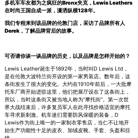
多机车车友都为之疯狂的
Bronx
夹克，
Lewis Leathers
在时尚王国自成一派，潇洒纵横
128
年。
我们专程来到该品牌的伦敦门店，采访了品牌所有人
Derek
，了解品牌背后的故事。
可否请你谈一谈品牌的历史，以及品牌是怎样开始的？
Lewis Leather诞生于1892年，当时叫D Lewis Ltd，
是在伦敦大波特兰街开设的第一家男装店。数年后，这
条街发生了很大的变化。大约在1910年前后，一大批摩
托车厂商开始进驻这里，他们把展厅设在了这条街上，
所以，当时这条街又被当地人称为“摩托街”。第一次世
界大战结束后，许多复员军人在此寻找价格适宜的摩托
车寻求新刺激。机车迷们需要防风保暖的装备，D
Lewis作为街上唯一的一家制衣零售店，当仁不让地开
始生产功能性十足的皮衣、加绒皮靴、手套、头盔和目