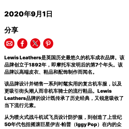
2020年9月1日
分享
Lewis Leathers
是英国历史最悠久的机车成衣品牌。该
品牌创立于
1892
年，即摩托车发明后的第
7
个年头。该
品牌以高端皮衣、鞋品和配饰制作而闻名。
该品牌设计并销售一系列时髦实用的复古机车服，以及
更吸引街头潮人而非机车骑士的流行鞋品。
Lewis
Leathers
品牌的设计既传承了历史经典，又锐意吸收了
当下流行元素。
从为喷火式战斗机试飞员设计防护服，到创造了上世纪
50
年代包括摇滚巨星伊吉·帕普（
Iggy Pop
）在内的众