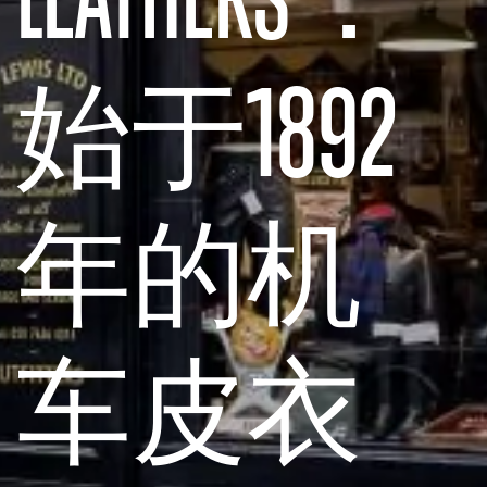
始于1892
年的机
车皮衣