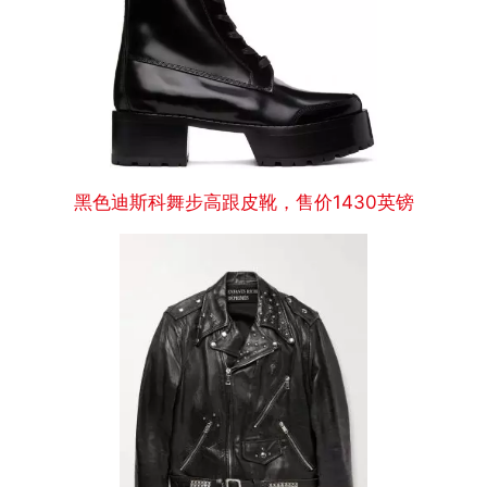
黑色迪斯科舞步高跟皮靴，售价1430英镑