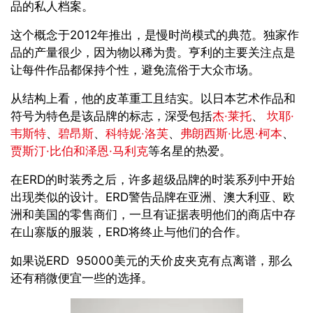
品的私人档案。
这个概念于2012年推出，是慢时尚模式的典范。独家作
品的产量很少，因为物以稀为贵。亨利的主要关注点是
让每件作品都保持个性，避免流俗于大众市场。
从结构上看，他的皮革重工且结实。以日本艺术作品和
符号为特色是该品牌的标志，深受包括
杰·莱托
、
坎耶·
韦斯特
、
碧昂斯
、
科特妮·洛芙
、
弗朗西斯·比恩·柯本
、
贾斯汀·比伯
和泽恩·马利克
等名星的热爱。
在ERD的时装秀之后，许多超级品牌的时装系列中开始
出现类似的设计。ERD警告品牌在亚洲、澳大利亚、欧
洲和美国的零售商们，一旦有证据表明他们的商店中存
在山寨版的服装，ERD将终止与他们的合作。
如果说ERD 95000美元的天价皮夹克有点离谱，那么
还有稍微便宜一些的选择。