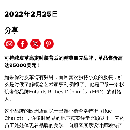
2022年2月25日
分享
可持续皮革高
定时装
背后的精英朋克品牌
，
单品
售价高
达
95000
美元
！
如果你对皮革情有独钟，而且喜欢独特小众的服装，那
么是时候了解概念艺术家亨利·列维了。他是巴黎—洛杉
矶奢侈品牌Enfants Riches Déprimés（ERD）的创始
人。
这个品牌的欧洲店面隐于巴黎小街查洛特街（Rue
Charlot），许多时尚界的地下精英经常光顾这里。它的
员工处处体现着品牌的美学，向顾客展示设计师独特产