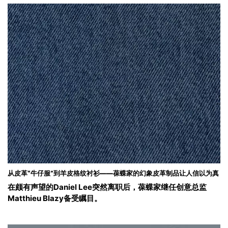
从皮革“牛仔服”到羊皮格纹衬衫——葆蝶家的幻象皮革制品让人信以为真
在颇有声望的Daniel Lee突然离职后，葆蝶家继任创意总监
Matthieu Blazy备受瞩目。